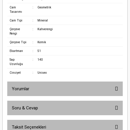
Cam
:
Geometrik
Tasarımı
Cam Tipi
:
Mineral
Çerçeve
:
Kahverengi
Rengi
Çerçeve Tipi
:
Kemik
Ekartman
:
51
Sap
:
140
Uzunluğu
Cinsiyet
:
Unisex
Yorumlar
Soru & Cevap
Bu ürüne ilk yorumu siz yapın!
Taksit Seçenekleri
Yorum Yaz