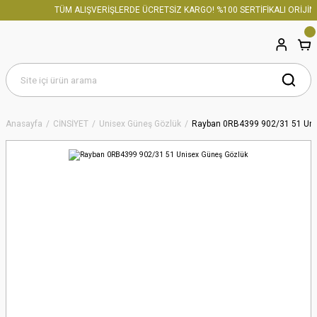
TÜM ALIŞVERİŞLERDE ÜCRETSİZ KARGO! %100 SERTİFİKALI ORİJİNA
Anasayfa
CİNSİYET
Unisex Güneş Gözlük
Rayban 0RB4399 902/31 51 Uni