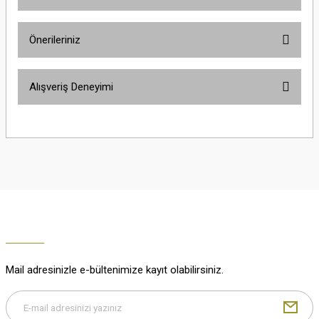
Ürün hakkında henüz soru sorulmamış.
Önerileriniz
Soru Sor
Bu ürünün fiyat bilgisi, resim, ürün açıklamalarında ve diğer konularda
Alışveriş Deneyimi
yetersiz gördüğünüz noktaları öneri formunu kullanarak tarafımıza
iletebilirsiniz.
Görüş ve önerileriniz için teşekkür ederiz.
Çok güzel
M... K... | 02/01/2026
Ürün resmi kalitesiz, bozuk veya görüntülenemiyor.
Ürün açıklamasında eksik bilgiler bulunuyor.
Harika
Ürün bilgilerinde hatalar bulunuyor.
K... U... | 02/01/2026
Ürün fiyatı diğer sitelerden daha pahalı.
Bu ürüne benzer farklı alternatifler olmalı.
% 100 memnuniyet
Büşra Ziya | 29/12/2025
Mail adresinizle e-bültenimize kayıt olabilirsiniz.
% 100 özenli paketleme yaz
M... K... | 29/12/2025