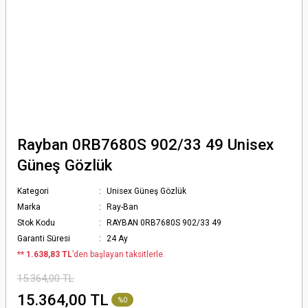
Rayban 0RB7680S 902/33 49 Unisex
Güneş Gözlük
Kategori
Unisex Güneş Gözlük
Marka
Ray-Ban
Stok Kodu
RAYBAN 0RB7680S 902/33 49
Garanti Süresi
24 Ay
*
* 1.638,83 TL
’den başlayan taksitlerle.
15.364,00 TL
15.364,00 TL
%0