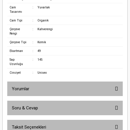
Cam
:
Yuvarlak
Tasarımı
Cam Tipi
:
Organik
Çerçeve
:
Kahverengi
Rengi
Çerçeve Tipi
:
Kemik
Ekartman
:
49
Sap
:
145
Uzunluğu
Cinsiyet
:
Unisex
Yorumlar
Soru & Cevap
Bu ürüne ilk yorumu siz yapın!
Taksit Seçenekleri
Yorum Yaz