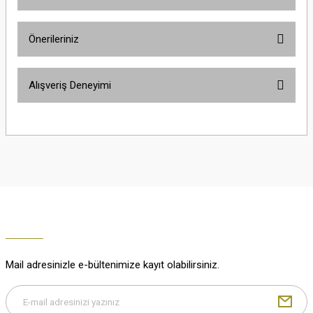
Ürün hakkında henüz soru sorulmamış.
Önerileriniz
Soru Sor
Bu ürünün fiyat bilgisi, resim, ürün açıklamalarında ve diğer konularda
Alışveriş Deneyimi
yetersiz gördüğünüz noktaları öneri formunu kullanarak tarafımıza
iletebilirsiniz.
Görüş ve önerileriniz için teşekkür ederiz.
Çok güzel
M... K... | 02/01/2026
Ürün resmi kalitesiz, bozuk veya görüntülenemiyor.
Ürün açıklamasında eksik bilgiler bulunuyor.
Harika
Ürün bilgilerinde hatalar bulunuyor.
K... U... | 02/01/2026
Ürün fiyatı diğer sitelerden daha pahalı.
Bu ürüne benzer farklı alternatifler olmalı.
% 100 memnuniyet
Büşra Ziya | 29/12/2025
Mail adresinizle e-bültenimize kayıt olabilirsiniz.
% 100 özenli paketleme yaz
M... K... | 29/12/2025