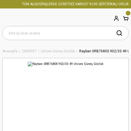
TÜM ALIŞVERİŞLERDE ÜCRETSİZ KARGO! %100 SERTİFİKALI ORİJİNA
Anasayfa
CİNSİYET
Unisex Güneş Gözlük
Rayban 0RB7680S 902/33 49 Un