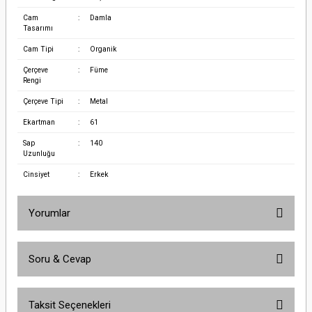
Cam
:
Damla
Tasarımı
Cam Tipi
:
Organik
Çerçeve
:
Füme
Rengi
Çerçeve Tipi
:
Metal
Ekartman
:
61
Sap
:
140
Uzunluğu
Cinsiyet
:
Erkek
Yorumlar
Soru & Cevap
Bu ürüne ilk yorumu siz yapın!
Taksit Seçenekleri
Yorum Yaz