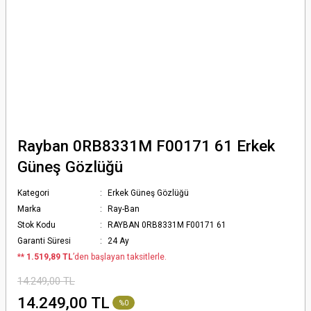
Rayban 0RB8331M F00171 61 Erkek
Güneş Gözlüğü
Kategori
Erkek Güneş Gözlüğü
Marka
Ray-Ban
Stok Kodu
RAYBAN 0RB8331M F00171 61
Garanti Süresi
24 Ay
*
* 1.519,89 TL
’den başlayan taksitlerle.
14.249,00 TL
14.249,00 TL
%0