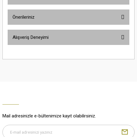
Ürün hakkında henüz soru sorulmamış.
Önerileriniz
Soru Sor
Bu ürünün fiyat bilgisi, resim, ürün açıklamalarında ve diğer konularda
Alışveriş Deneyimi
yetersiz gördüğünüz noktaları öneri formunu kullanarak tarafımıza
iletebilirsiniz.
Görüş ve önerileriniz için teşekkür ederiz.
Çok güzel
M... K... | 02/01/2026
Ürün resmi kalitesiz, bozuk veya görüntülenemiyor.
Ürün açıklamasında eksik bilgiler bulunuyor.
Harika
Ürün bilgilerinde hatalar bulunuyor.
K... U... | 02/01/2026
Ürün fiyatı diğer sitelerden daha pahalı.
Bu ürüne benzer farklı alternatifler olmalı.
% 100 memnuniyet
Büşra Ziya | 29/12/2025
Mail adresinizle e-bültenimize kayıt olabilirsiniz.
% 100 özenli paketleme yaz
M... K... | 29/12/2025