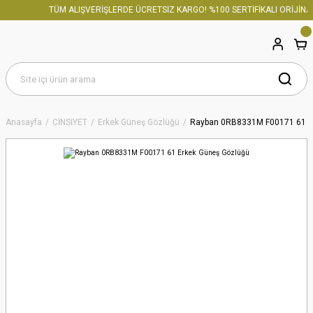
TÜM ALIŞVERİŞLERDE ÜCRETSİZ KARGO! %100 SERTİFİKALI ORİJİNAL
Anasayfa
CİNSİYET
Erkek Güneş Gözlüğü
Rayban 0RB8331M F00171 61 E