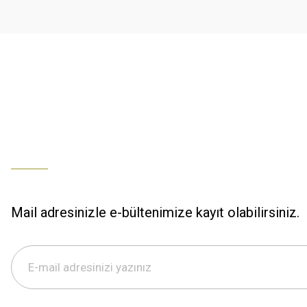
Ürün fiyatı diğer sitelerden daha pahalı.
% 100 memnuniyet
Bu ürüne benzer farklı alternatifler olmalı.
Büşra Ziya | 29/12/2025
% 100 özenli paketleme yaz
M... K... | 29/12/2025
S... M... | 29/12/2025
ÖZENLİ PAKETLEME HIZLI KARGO
K... A... | 29/12/2025
Mail adresinizle e-bültenimize kayıt olabilirsiniz.
Hızlı kargo özenli paketleme
S... M... | 29/12/2025
%100 güvenilir,hızlı kargo