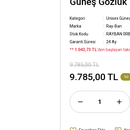
Güneş Gözlük
Kategori
Unisex Güne
Marka
Ray-Ban
Stok Kodu
RAYBAN 0RB
Garanti Süresi
24 Ay
*
* 1.043,73 TL
’den başlayan taksi
9.785,00 TL
9.785,00 TL
%0