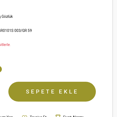
ş Gözlük
R0101S 003/GR 59
tlerle.
SEPETE EKLE