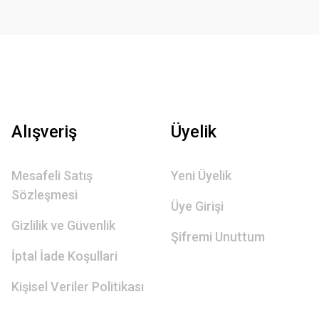
Alışveriş
Üyelik
Mesafeli Satış
Yeni Üyelik
Sözleşmesi
Üye Girişi
Gizlilik ve Güvenlik
Şifremi Unuttum
İptal İade Koşullari
Kişisel Veriler Politikası