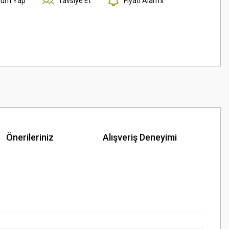
rum Yap
Tavsiye Et
Fiyatı Alarmı
Önerileriniz
Alışveriş Deneyimi