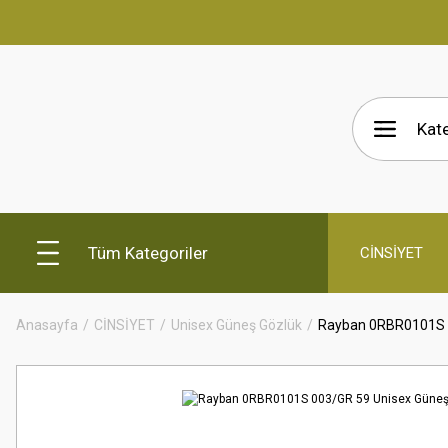
Tüm Kategoriler
CİNSİYET
Anasayfa
CİNSİYET
Unisex Güneş Gözlük
Rayban 0RBR0101S 0