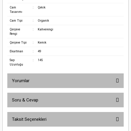
Cam
:
Çekik
Tasarımı
Cam Tipi
:
Organik
Çerçeve
:
Kahverengi
Rengi
Çerçeve Tipi
:
Kemik
Ekartman
:
49
Sap
:
145
Uzunluğu
Yorumlar
Soru & Cevap
Bu ürüne ilk yorumu siz yapın!
Taksit Seçenekleri
Yorum Yaz
Ürün hakkında henüz soru sorulmamış.