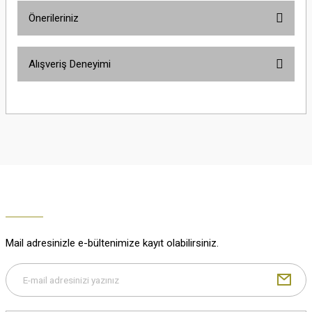
Önerileriniz
Soru Sor
Bu ürünün fiyat bilgisi, resim, ürün açıklamalarında ve diğer konularda
Alışveriş Deneyimi
yetersiz gördüğünüz noktaları öneri formunu kullanarak tarafımıza
iletebilirsiniz.
Görüş ve önerileriniz için teşekkür ederiz.
Çok güzel
M... K... | 02/01/2026
Ürün resmi kalitesiz, bozuk veya görüntülenemiyor.
Ürün açıklamasında eksik bilgiler bulunuyor.
Harika
Ürün bilgilerinde hatalar bulunuyor.
K... U... | 02/01/2026
Ürün fiyatı diğer sitelerden daha pahalı.
Bu ürüne benzer farklı alternatifler olmalı.
% 100 memnuniyet
Büşra Ziya | 29/12/2025
Mail adresinizle e-bültenimize kayıt olabilirsiniz.
% 100 özenli paketleme yaz
M... K... | 29/12/2025
Gönder