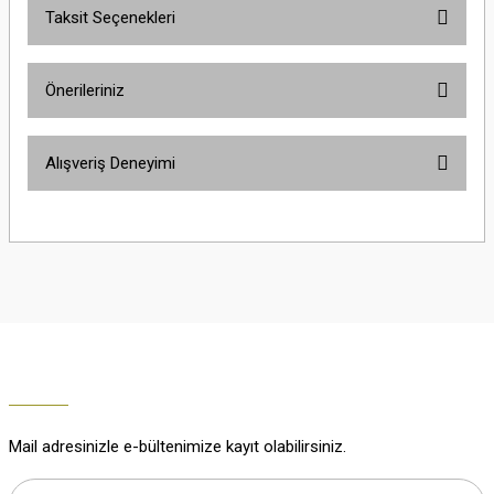
Taksit Seçenekleri
Yorum Yaz
Ürün hakkında henüz soru sorulmamış.
Önerileriniz
Soru Sor
Bu ürünün fiyat bilgisi, resim, ürün açıklamalarında ve diğer konularda
Alışveriş Deneyimi
yetersiz gördüğünüz noktaları öneri formunu kullanarak tarafımıza
iletebilirsiniz.
Görüş ve önerileriniz için teşekkür ederiz.
Çok güzel
M... K... | 02/01/2026
Ürün resmi kalitesiz, bozuk veya görüntülenemiyor.
Ürün açıklamasında eksik bilgiler bulunuyor.
Harika
Ürün bilgilerinde hatalar bulunuyor.
K... U... | 02/01/2026
Ürün fiyatı diğer sitelerden daha pahalı.
Bu ürüne benzer farklı alternatifler olmalı.
% 100 memnuniyet
Büşra Ziya | 29/12/2025
Mail adresinizle e-bültenimize kayıt olabilirsiniz.
% 100 özenli paketleme yaz