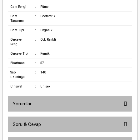
Cam Rengi
:
Füme
Cam
:
Geometrik
Tasarımı
Cam Tipi
:
Organik
Çerçeve
:
Çok Renkli
Rengi
Çerçeve Tipi
:
Kemik
Ekartman
:
57
Sap
:
140
Uzunluğu
Cinsiyet
:
Unisex
Yorumlar
Soru & Cevap
Bu ürüne ilk yorumu siz yapın!