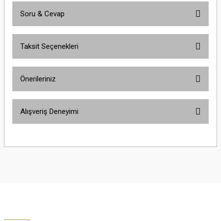
Soru & Cevap
Bu ürüne ilk yorumu siz yapın!
Taksit Seçenekleri
Yorum Yaz
Ürün hakkında henüz soru sorulmamış.
Önerileriniz
Soru Sor
Bu ürünün fiyat bilgisi, resim, ürün açıklamalarında ve diğer konularda
Alışveriş Deneyimi
yetersiz gördüğünüz noktaları öneri formunu kullanarak tarafımıza
iletebilirsiniz.
Görüş ve önerileriniz için teşekkür ederiz.
Çok güzel
M... K... | 02/01/2026
Ürün resmi kalitesiz, bozuk veya görüntülenemiyor.
Ürün açıklamasında eksik bilgiler bulunuyor.
Harika
Ürün bilgilerinde hatalar bulunuyor.
K... U... | 02/01/2026
Ürün fiyatı diğer sitelerden daha pahalı.
Bu ürüne benzer farklı alternatifler olmalı.
% 100 memnuniyet