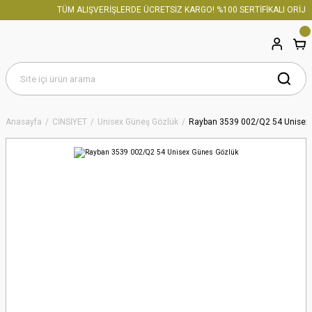
TÜM ALIŞVERİŞLERDE ÜCRETSİZ KARGO! %100 SERTİFİKALI ORİJİN
Anasayfa
CİNSİYET
Unisex Güneş Gözlük
Rayban 3539 002/Q2 54 Unisex