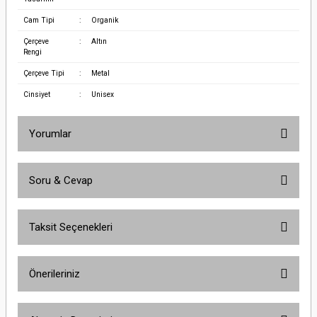
Cam Tipi
:
Organik
Çerçeve
:
Altın
Rengi
Çerçeve Tipi
:
Metal
Cinsiyet
:
Unisex
Yorumlar
Soru & Cevap
Bu ürüne ilk yorumu siz yapın!
Taksit Seçenekleri
Yorum Yaz
Ürün hakkında henüz soru sorulmamış.
Önerileriniz
Soru Sor
Bu ürünün fiyat bilgisi, resim, ürün açıklamalarında ve diğer konularda