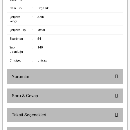
Cam Tipi
:
Organik
Çerçeve
:
Altın
Rengi
Çerçeve Tipi
:
Metal
Ekartman
:
54
Sap
:
140
Uzunluğu
Cinsiyet
:
Unisex
Yorumlar
Soru & Cevap
Bu ürüne ilk yorumu siz yapın!
Taksit Seçenekleri
Yorum Yaz
Ürün hakkında henüz soru sorulmamış.