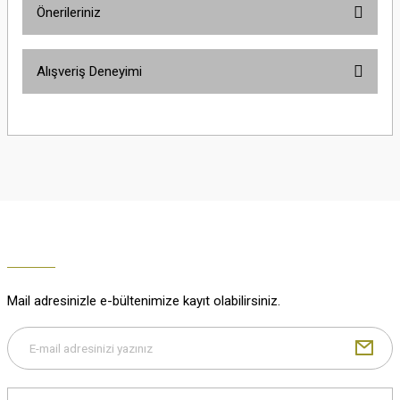
Önerileriniz
Soru Sor
Bu ürünün fiyat bilgisi, resim, ürün açıklamalarında ve diğer konularda
Alışveriş Deneyimi
yetersiz gördüğünüz noktaları öneri formunu kullanarak tarafımıza
iletebilirsiniz.
Görüş ve önerileriniz için teşekkür ederiz.
Çok güzel
M... K... | 02/01/2026
Ürün resmi kalitesiz, bozuk veya görüntülenemiyor.
Ürün açıklamasında eksik bilgiler bulunuyor.
Harika
Ürün bilgilerinde hatalar bulunuyor.
K... U... | 02/01/2026
Ürün fiyatı diğer sitelerden daha pahalı.
Bu ürüne benzer farklı alternatifler olmalı.
% 100 memnuniyet
Büşra Ziya | 29/12/2025
Mail adresinizle e-bültenimize kayıt olabilirsiniz.
% 100 özenli paketleme yaz
M... K... | 29/12/2025
Gönder