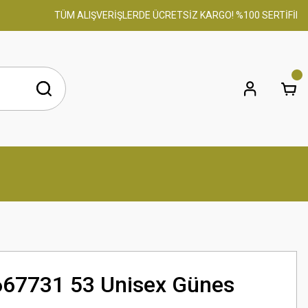
TÜM ALIŞVERİŞLERDE ÜCRETSİZ KARGO! %100 SERTİFİKALI O
667731 53 Unisex Günes