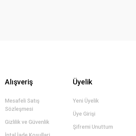
Alışveriş
Üyelik
Mesafeli Satış
Yeni Üyelik
Sözleşmesi
Üye Girişi
Gizlilik ve Güvenlik
Şifremi Unuttum
İptal İade Koşullari