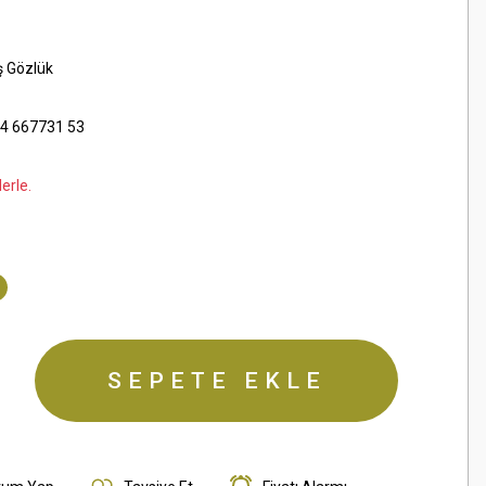
ş Gözlük
4 667731 53
erle.
SEPETE EKLE