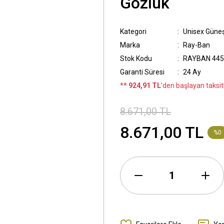
Gözlük
Kategori
Unisex Güne
Marka
Ray-Ban
Stok Kodu
RAYBAN 445
Garanti Süresi
24 Ay
*
* 924,91 TL
’den başlayan taksitl
8.671,00 TL
8.671,00 TL
%0