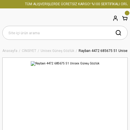
TÜM ALIŞVERİŞLERDE ÜCRETSİZ KARGO! %100 SERTİFİKALI ORİJİN
Anasayfa
CİNSİYET
Unisex Güneş Gözlük
Rayban 4472 685675 51 Unisex