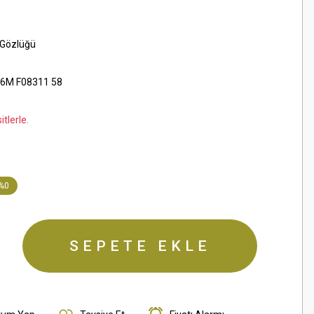
 Gözlüğü
6M F08311 58
tlerle.
%0
SEPETE EKLE