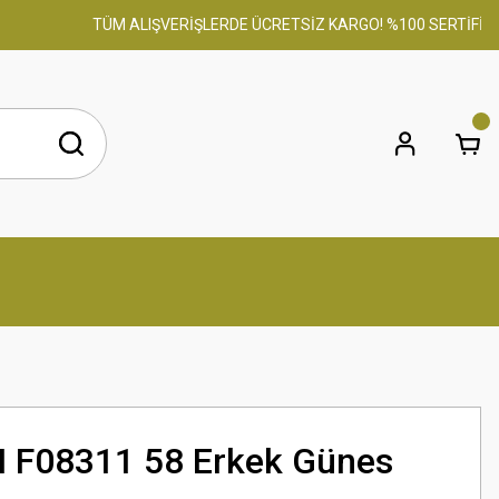
TÜM ALIŞVERİŞLERDE ÜCRETSİZ KARGO! %100 SERTİFİKALI O
 F08311 58 Erkek Günes