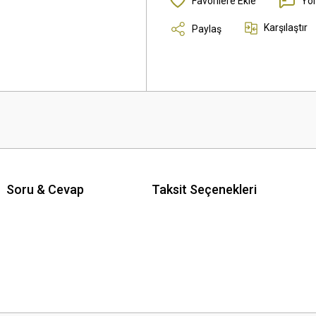
Yo
Karşılaştır
Paylaş
Soru & Cevap
Taksit Seçenekleri
 yetersiz gördüğünüz noktaları öneri formunu kullanarak tarafımıza iletebilirsini