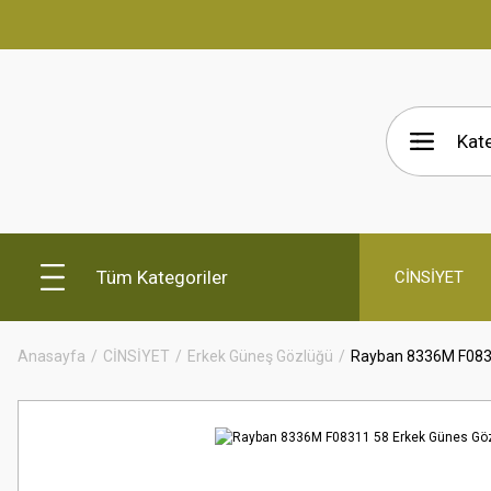
Tüm Kategoriler
CİNSİYET
Anasayfa
CİNSİYET
Erkek Güneş Gözlüğü
Rayban 8336M F083