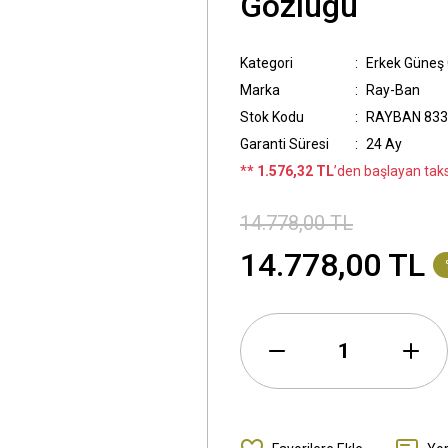
Gözlügü
Kategori
Erkek Güneş
Marka
Ray-Ban
Stok Kodu
RAYBAN 833
Garanti Süresi
24 Ay
*
* 1.576,32 TL
’den başlayan taksi
14.778,00 TL
14.778,00 TL