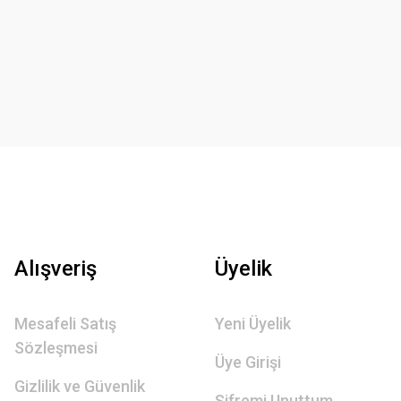
Alışveriş
Üyelik
Mesafeli Satış
Yeni Üyelik
Sözleşmesi
Üye Girişi
Gizlilik ve Güvenlik
Şifremi Unuttum