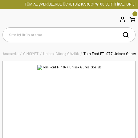
TÜM ALIŞVERİŞLERDE ÜCRETSİZ KARGO! %100 SERTİFİKALI ORİJİN
Anasayfa
CİNSİYET
Unisex Güneş Gözlük
Tom Ford FT1077 Unisex Günes