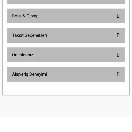
Soru & Cevap
Bu ürüne ilk yorumu siz yapın!
Taksit Seçenekleri
Yorum Yaz
Ürün hakkında henüz soru sorulmamış.
Önerileriniz
Soru Sor
Bu ürünün fiyat bilgisi, resim, ürün açıklamalarında ve diğer konularda
Alışveriş Deneyimi
yetersiz gördüğünüz noktaları öneri formunu kullanarak tarafımıza
iletebilirsiniz.
Görüş ve önerileriniz için teşekkür ederiz.
Çok güzel
M... K... | 02/01/2026
Ürün resmi kalitesiz, bozuk veya görüntülenemiyor.
Ürün açıklamasında eksik bilgiler bulunuyor.
Harika
Ürün bilgilerinde hatalar bulunuyor.
K... U... | 02/01/2026
Ürün fiyatı diğer sitelerden daha pahalı.