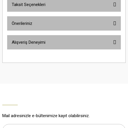
Taksit Seçenekleri
Yorum Yaz
Ürün hakkında henüz soru sorulmamış.
Önerileriniz
Soru Sor
Bu ürünün fiyat bilgisi, resim, ürün açıklamalarında ve diğer konularda
Alışveriş Deneyimi
yetersiz gördüğünüz noktaları öneri formunu kullanarak tarafımıza
iletebilirsiniz.
Görüş ve önerileriniz için teşekkür ederiz.
Çok güzel
M... K... | 02/01/2026
Ürün resmi kalitesiz, bozuk veya görüntülenemiyor.
Ürün açıklamasında eksik bilgiler bulunuyor.
Harika
Ürün bilgilerinde hatalar bulunuyor.
K... U... | 02/01/2026
Ürün fiyatı diğer sitelerden daha pahalı.
Bu ürüne benzer farklı alternatifler olmalı.
% 100 memnuniyet
Büşra Ziya | 29/12/2025
Mail adresinizle e-bültenimize kayıt olabilirsiniz.
% 100 özenli paketleme yaz