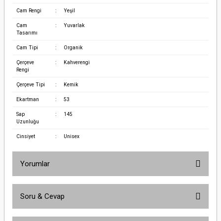
Cam Rengi
:
Yeşil
Cam
:
Yuvarlak
Tasarımı
Cam Tipi
:
Organik
Çerçeve
:
Kahverengi
Rengi
Çerçeve Tipi
:
Kemik
Ekartman
:
53
Sap
:
145
Uzunluğu
Cinsiyet
:
Unisex
Yorumlar
Soru & Cevap
Bu ürüne ilk yorumu siz yapın!