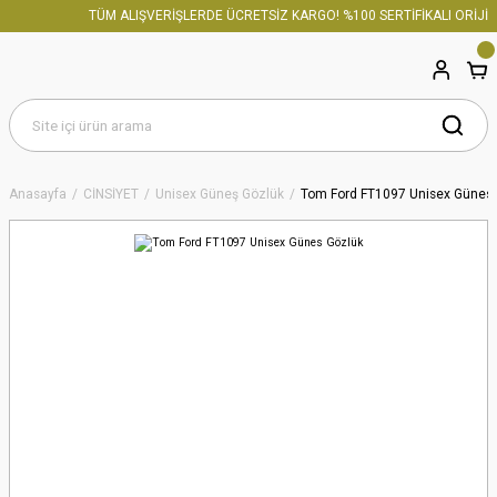
TÜM ALIŞVERİŞLERDE ÜCRETSİZ KARGO! %100 SERTİFİKALI ORİJİNA
Anasayfa
CİNSİYET
Unisex Güneş Gözlük
Tom Ford FT1097 Unisex Günes