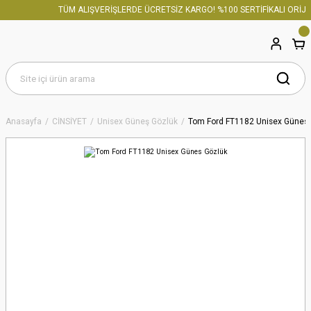
TÜM ALIŞVERİŞLERDE ÜCRETSİZ KARGO! %100 SERTİFİKALI ORİJİN
Anasayfa
CİNSİYET
Unisex Güneş Gözlük
Tom Ford FT1182 Unisex Günes