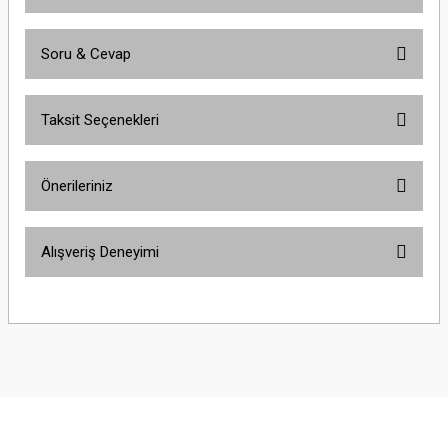
Soru & Cevap
Bu ürüne ilk yorumu siz yapın!
Taksit Seçenekleri
Yorum Yaz
Ürün hakkında henüz soru sorulmamış.
Önerileriniz
Soru Sor
Bu ürünün fiyat bilgisi, resim, ürün açıklamalarında ve diğer konularda
Alışveriş Deneyimi
yetersiz gördüğünüz noktaları öneri formunu kullanarak tarafımıza
iletebilirsiniz.
Görüş ve önerileriniz için teşekkür ederiz.
Çok güzel
M... K... | 02/01/2026
Ürün resmi kalitesiz, bozuk veya görüntülenemiyor.
Ürün açıklamasında eksik bilgiler bulunuyor.
Harika
Ürün bilgilerinde hatalar bulunuyor.
K... U... | 02/01/2026
Ürün fiyatı diğer sitelerden daha pahalı.