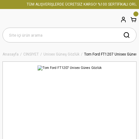
TÜM ALIŞVERİŞLERDE ÜCRETSİZ KARGO! %100 SERTİFİKALI ORİJİ
Anasayfa
CİNSİYET
Unisex Güneş Gözlük
Tom Ford FT1207 Unisex Günes