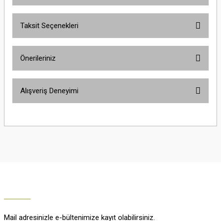
Bu ürüne ilk yorumu siz yapın!
Taksit Seçenekleri
Yorum Yaz
Ürün hakkında henüz soru sorulmamış.
Önerileriniz
Soru Sor
Bu ürünün fiyat bilgisi, resim, ürün açıklamalarında ve diğer konularda
Alışveriş Deneyimi
yetersiz gördüğünüz noktaları öneri formunu kullanarak tarafımıza
iletebilirsiniz.
Görüş ve önerileriniz için teşekkür ederiz.
Çok güzel
M... K... | 02/01/2026
Ürün resmi kalitesiz, bozuk veya görüntülenemiyor.
Ürün açıklamasında eksik bilgiler bulunuyor.
Harika
Ürün bilgilerinde hatalar bulunuyor.
K... U... | 02/01/2026
Ürün fiyatı diğer sitelerden daha pahalı.
Bu ürüne benzer farklı alternatifler olmalı.
% 100 memnuniyet
Büşra Ziya | 29/12/2025
Mail adresinizle e-bültenimize kayıt olabilirsiniz.