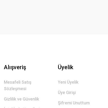
Alışveriş
Üyelik
Mesafeli Satış
Yeni Üyelik
Sözleşmesi
Üye Girişi
Gizlilik ve Güvenlik
Şifremi Unuttum