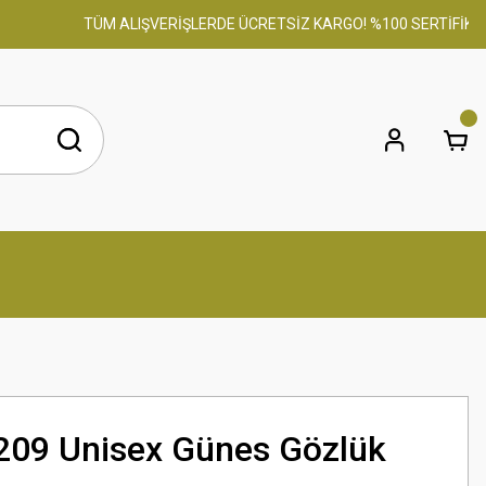
TÜM ALIŞVERİŞLERDE ÜCRETSİZ KARGO! %100 SERTİFİKALI O
209 Unisex Günes Gözlük