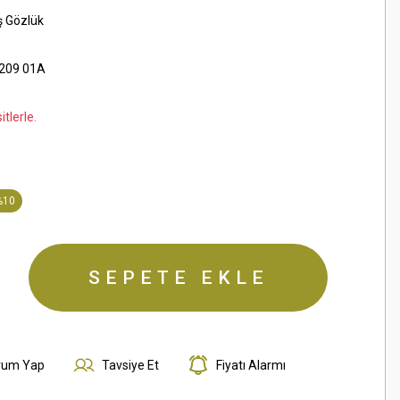
ş Gözlük
209 01A
tlerle.
%10
SEPETE EKLE
rum Yap
Tavsiye Et
Fiyatı Alarmı