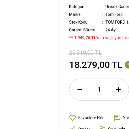
Kategori
Unisex Güne
Marka
Tom Ford
Stok Kodu
TOM FORD 1
Garanti Süresi
24 Ay
*
* 1.949,76 TL
’den başlayan taksi
20.310,00 TL
18.279,00 TL
Yo
Karşılaştır