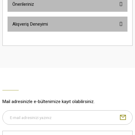
Önerileriniz
Soru Sor
Bu ürünün fiyat bilgisi, resim, ürün açıklamalarında ve diğer konularda
Alışveriş Deneyimi
yetersiz gördüğünüz noktaları öneri formunu kullanarak tarafımıza
iletebilirsiniz.
Görüş ve önerileriniz için teşekkür ederiz.
Çok güzel
M... K... | 02/01/2026
Ürün resmi kalitesiz, bozuk veya görüntülenemiyor.
Ürün açıklamasında eksik bilgiler bulunuyor.
Harika
Ürün bilgilerinde hatalar bulunuyor.
K... U... | 02/01/2026
Ürün fiyatı diğer sitelerden daha pahalı.
Bu ürüne benzer farklı alternatifler olmalı.
% 100 memnuniyet
Büşra Ziya | 29/12/2025
Mail adresinizle e-bültenimize kayıt olabilirsiniz.
% 100 özenli paketleme yaz
M... K... | 29/12/2025
Gönder