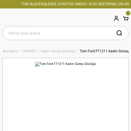
TÜM ALIŞVERİŞLERDE ÜCRETSİZ KARGO! %100 SERTİFİKALI ORİJİNAL
Anasayfa
CİNSİYET
Kadın Güneş Gözlüğü
Tom Ford FT1211 Kadın Güneş 