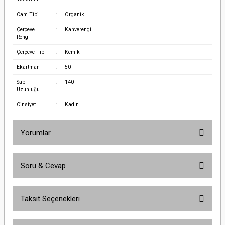
Cam Tipi
:
Organik
Çerçeve
:
Kahverengi
Rengi
Çerçeve Tipi
:
Kemik
Ekartman
:
50
Sap
:
140
Uzunluğu
Cinsiyet
:
Kadın
Yorumlar
Soru & Cevap
Bu ürüne ilk yorumu siz yapın!
Taksit Seçenekleri
Yorum Yaz
Ürün hakkında henüz soru sorulmamış.