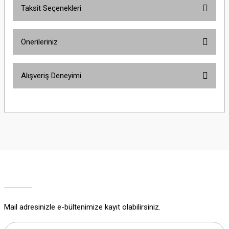
Taksit Seçenekleri
Yorum Yaz
Ürün hakkında henüz soru sorulmamış.
Önerileriniz
Soru Sor
Bu ürünün fiyat bilgisi, resim, ürün açıklamalarında ve diğer konularda
Alışveriş Deneyimi
yetersiz gördüğünüz noktaları öneri formunu kullanarak tarafımıza
iletebilirsiniz.
Görüş ve önerileriniz için teşekkür ederiz.
Çok güzel
M... K... | 02/01/2026
Ürün resmi kalitesiz, bozuk veya görüntülenemiyor.
Ürün açıklamasında eksik bilgiler bulunuyor.
Harika
Ürün bilgilerinde hatalar bulunuyor.
K... U... | 02/01/2026
Ürün fiyatı diğer sitelerden daha pahalı.
Bu ürüne benzer farklı alternatifler olmalı.
% 100 memnuniyet
Büşra Ziya | 29/12/2025
Mail adresinizle e-bültenimize kayıt olabilirsiniz.
% 100 özenli paketleme yaz