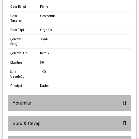
Cam Rengi
:
Füme
Cam
:
Geometrik
Tasarımı
Cam Tipi
:
Organik
Çerçeve
:
Siyah
Rengi
Çerçeve Tipi
:
Kemik
Ekartman
:
50
Sap
:
140
Uzunluğu
Cinsiyet
:
Kadın
Yorumlar
Soru & Cevap
Bu ürüne ilk yorumu siz yapın!