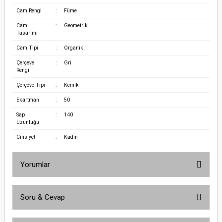
Cam Rengi
:
Füme
Cam
:
Geometrik
Tasarımı
Cam Tipi
:
Organik
Çerçeve
:
Gri
Rengi
Çerçeve Tipi
:
Kemik
Ekartman
:
50
Sap
:
140
Uzunluğu
Cinsiyet
:
Kadın
Yorumlar
Soru & Cevap
Bu ürüne ilk yorumu siz yapın!