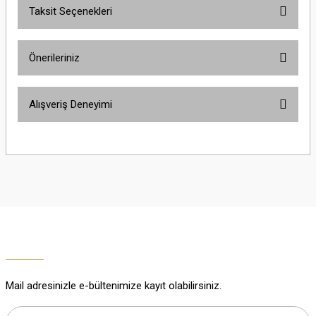
Taksit Seçenekleri
Yorum Yaz
Ürün hakkında henüz soru sorulmamış.
Önerileriniz
Soru Sor
Bu ürünün fiyat bilgisi, resim, ürün açıklamalarında ve diğer konularda
Alışveriş Deneyimi
yetersiz gördüğünüz noktaları öneri formunu kullanarak tarafımıza
iletebilirsiniz.
Görüş ve önerileriniz için teşekkür ederiz.
Çok güzel
M... K... | 02/01/2026
Ürün resmi kalitesiz, bozuk veya görüntülenemiyor.
Ürün açıklamasında eksik bilgiler bulunuyor.
Harika
Ürün bilgilerinde hatalar bulunuyor.
K... U... | 02/01/2026
Ürün fiyatı diğer sitelerden daha pahalı.
Bu ürüne benzer farklı alternatifler olmalı.
% 100 memnuniyet
Büşra Ziya | 29/12/2025
Mail adresinizle e-bültenimize kayıt olabilirsiniz.
% 100 özenli paketleme yaz