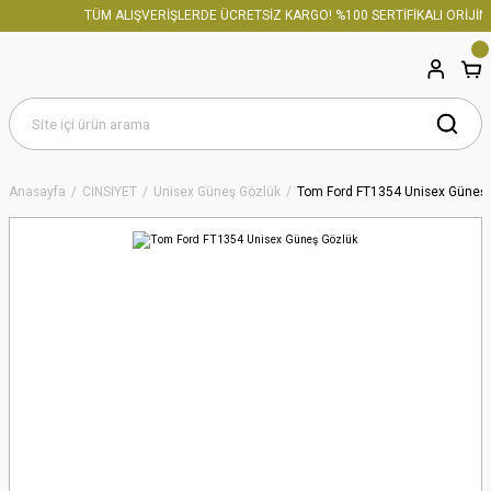
TÜM ALIŞVERİŞLERDE ÜCRETSİZ KARGO! %100 SERTİFİKALI ORİJİNA
Anasayfa
CİNSİYET
Unisex Güneş Gözlük
Tom Ford FT1354 Unisex Güneş