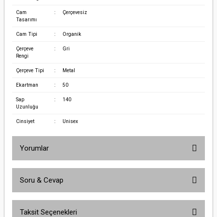
Cam
:
Çerçevesiz
Tasarımı
Cam Tipi
:
Organik
Çerçeve
:
Gri
Rengi
Çerçeve Tipi
:
Metal
Ekartman
:
50
Sap
:
140
Uzunluğu
Cinsiyet
:
Unisex
Yorumlar
Soru & Cevap
Bu ürüne ilk yorumu siz yapın!
Taksit Seçenekleri
Yorum Yaz