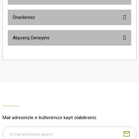
Ürün hakkında henüz soru sorulmamış.
Önerileriniz
Soru Sor
Bu ürünün fiyat bilgisi, resim, ürün açıklamalarında ve diğer konularda
Alışveriş Deneyimi
yetersiz gördüğünüz noktaları öneri formunu kullanarak tarafımıza
iletebilirsiniz.
Görüş ve önerileriniz için teşekkür ederiz.
Çok güzel
M... K... | 02/01/2026
Ürün resmi kalitesiz, bozuk veya görüntülenemiyor.
Ürün açıklamasında eksik bilgiler bulunuyor.
Harika
Ürün bilgilerinde hatalar bulunuyor.
K... U... | 02/01/2026
Ürün fiyatı diğer sitelerden daha pahalı.
Bu ürüne benzer farklı alternatifler olmalı.
% 100 memnuniyet
Büşra Ziya | 29/12/2025
Mail adresinizle e-bültenimize kayıt olabilirsiniz.
% 100 özenli paketleme yaz
M... K... | 29/12/2025