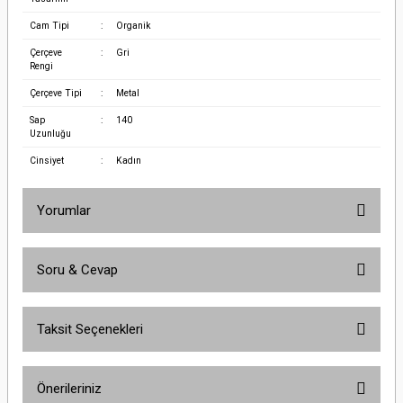
Cam Tipi
:
Organik
Çerçeve
:
Gri
Rengi
Çerçeve Tipi
:
Metal
Sap
:
140
Uzunluğu
Cinsiyet
:
Kadın
Yorumlar
Soru & Cevap
Bu ürüne ilk yorumu siz yapın!
Taksit Seçenekleri
Yorum Yaz
Ürün hakkında henüz soru sorulmamış.
Önerileriniz
Soru Sor