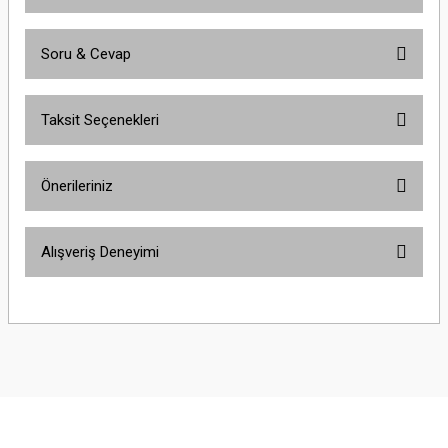
Soru & Cevap
Bu ürüne ilk yorumu siz yapın!
Taksit Seçenekleri
Yorum Yaz
Ürün hakkında henüz soru sorulmamış.
Önerileriniz
Soru Sor
Bu ürünün fiyat bilgisi, resim, ürün açıklamalarında ve diğer konularda
Alışveriş Deneyimi
yetersiz gördüğünüz noktaları öneri formunu kullanarak tarafımıza
iletebilirsiniz.
Görüş ve önerileriniz için teşekkür ederiz.
Çok güzel
M... K... | 02/01/2026
Ürün resmi kalitesiz, bozuk veya görüntülenemiyor.
Ürün açıklamasında eksik bilgiler bulunuyor.
Harika
Ürün bilgilerinde hatalar bulunuyor.
K... U... | 02/01/2026
Ürün fiyatı diğer sitelerden daha pahalı.