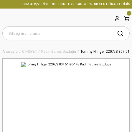
TÜM ALIŞVERİŞLERDE ÜCRETSİZ KARGO! %100 SERTİFİKALI ORİJİNA
Anasayfa
CİNSİYET
Kadın Güneş Gözlüğü
Tommy Hilfiger 2207/S 807 51-