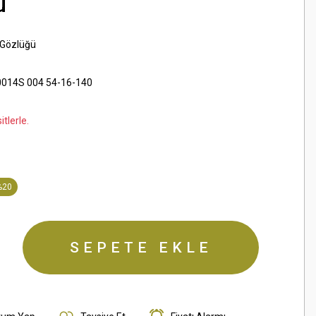
ü
 Gözlüğü
014S 004 54-16-140
tlerle.
%20
SEPETE EKLE