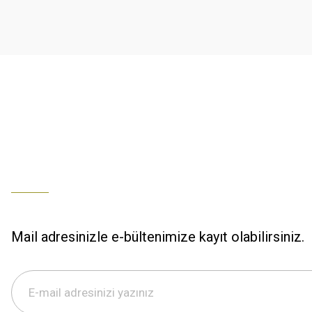
K... U... | 02/01/2026
Ürün bilgilerinde hatalar bulunuyor.
Ürün fiyatı diğer sitelerden daha pahalı.
% 100 memnuniyet
Bu ürüne benzer farklı alternatifler olmalı.
Büşra Ziya | 29/12/2025
% 100 özenli paketleme yaz
M... K... | 29/12/2025
S... M... | 29/12/2025
ÖZENLİ PAKETLEME HIZLI KARGO
K... A... | 29/12/2025
Mail adresinizle e-bültenimize kayıt olabilirsiniz.
Hızlı kargo özenli paketleme
S... M... | 29/12/2025