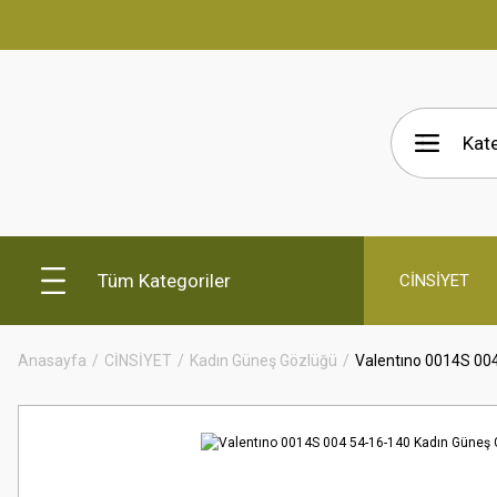
Tüm Kategoriler
CİNSİYET
Anasayfa
CİNSİYET
Kadın Güneş Gözlüğü
Valentıno 0014S 00