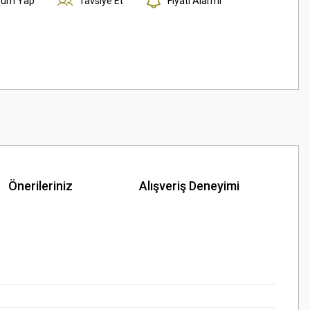
rum Yap
Tavsiye Et
Fiyatı Alarmı
Önerileriniz
Alışveriş Deneyimi