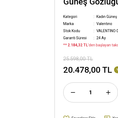
Güneş Gözlüğ
Kategori
Kadın Güneş
Marka
Valentıno
Stok Kodu
VALENTINO 0
Garanti Süresi
24 Ay
*
* 2.184,32 TL
’den başlayan taksi
25.598,00 TL
20.478,00 TL