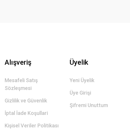
Alışveriş
Üyelik
Mesafeli Satış
Yeni Üyelik
Sözleşmesi
Üye Girişi
Gizlilik ve Güvenlik
Şifremi Unuttum
İptal İade Koşullari
Kişisel Veriler Politikası