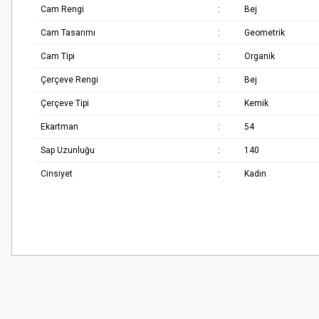
Cam Rengi
:
Bej
Cam Tasarımı
:
Geometrik
Cam Tipi
:
Organik
Çerçeve Rengi
:
Bej
Çerçeve Tipi
:
Kemik
Ekartman
:
54
Sap Uzunluğu
:
140
Cinsiyet
:
Kadın
Bu ürünün fiyat bilgisi, resim, ürün açıklamalarında ve diğer konularda
Çok güzel
Görüş ve önerileriniz için teşekkür ederiz.
M... K... | 02/01/2026
Ürün resmi kalitesiz, bozuk veya görüntülenemiyor.
Harika
Ürün açıklamasında eksik bilgiler bulunuyor.