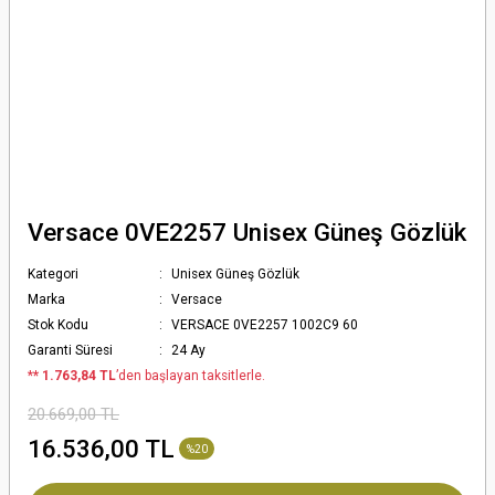
Versace 0VE2257 Unisex Güneş Gözlük
Kategori
Unisex Güneş Gözlük
Marka
Versace
Stok Kodu
VERSACE 0VE2257 1002C9 60
Garanti Süresi
24 Ay
*
* 1.763,84 TL
’den başlayan taksitlerle.
20.669,00 TL
16.536,00 TL
%20