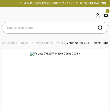
TÜM ALIŞVERİŞLERDE ÜCRETSİZ KARGO! %100 SERTİFİKALI ORİJİN
Anasayfa
CİNSİYET
Unisex Güneş Gözlük
Versace 0VE2257 Unisex Güneş