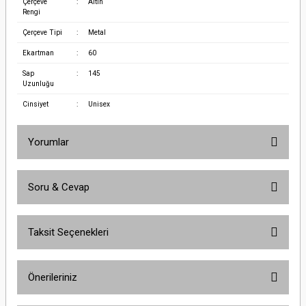
Çerçeve
:
Altın
Rengi
Çerçeve Tipi
:
Metal
Ekartman
:
60
Sap
:
145
Uzunluğu
Cinsiyet
:
Unisex
Yorumlar
Soru & Cevap
Bu ürüne ilk yorumu siz yapın!
Taksit Seçenekleri
Yorum Yaz
Ürün hakkında henüz soru sorulmamış.
Önerileriniz
Soru Sor