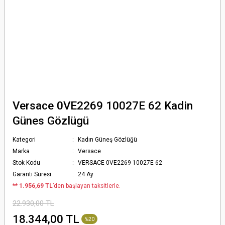
Versace 0VE2269 10027E 62 Kadin
Günes Gözlügü
Kategori
Kadın Güneş Gözlüğü
Marka
Versace
Stok Kodu
VERSACE 0VE2269 10027E 62
Garanti Süresi
24 Ay
*
* 1.956,69 TL
’den başlayan taksitlerle.
22.930,00 TL
18.344,00 TL
%20