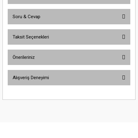
Soru & Cevap
Bu ürüne ilk yorumu siz yapın!
Taksit Seçenekleri
Yorum Yaz
Ürün hakkında henüz soru sorulmamış.
Önerileriniz
Soru Sor
Bu ürünün fiyat bilgisi, resim, ürün açıklamalarında ve diğer konularda
Alışveriş Deneyimi
yetersiz gördüğünüz noktaları öneri formunu kullanarak tarafımıza
iletebilirsiniz.
Görüş ve önerileriniz için teşekkür ederiz.
Çok güzel
M... K... | 02/01/2026
Ürün resmi kalitesiz, bozuk veya görüntülenemiyor.
Ürün açıklamasında eksik bilgiler bulunuyor.
Harika
Ürün bilgilerinde hatalar bulunuyor.
K... U... | 02/01/2026
Ürün fiyatı diğer sitelerden daha pahalı.