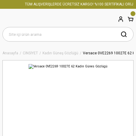
TÜM ALIŞVERİŞLERDE ÜCRETSİZ KARGO! %100 SERTİFİKALI ORİJİN
Anasayfa
CİNSİYET
Kadın Güneş Gözlüğü
Versace 0VE2269 10027E 62 K