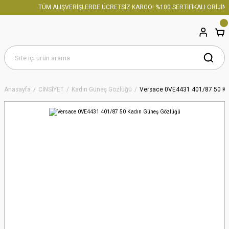
TÜM ALIŞVERİŞLERDE ÜCRETSİZ KARGO! %100 SERTİFİKALI ORİJİNA
Anasayfa
CİNSİYET
Kadın Güneş Gözlüğü
Versace 0VE4431 401/87 50 Ka