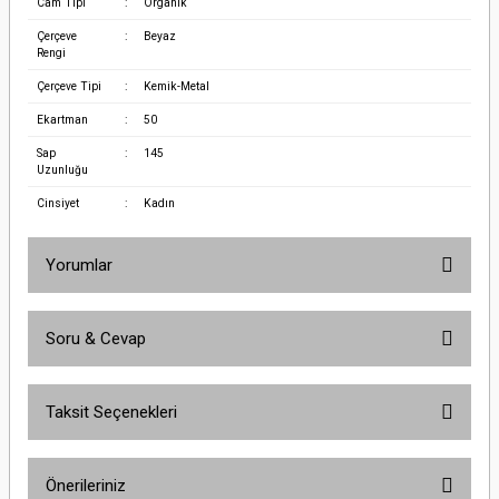
Cam Tipi
:
Organik
Çerçeve
:
Beyaz
Rengi
Çerçeve Tipi
:
Kemik-Metal
Ekartman
:
50
Sap
:
145
Uzunluğu
Cinsiyet
:
Kadın
Yorumlar
Soru & Cevap
Bu ürüne ilk yorumu siz yapın!
Taksit Seçenekleri
Yorum Yaz
Ürün hakkında henüz soru sorulmamış.
Önerileriniz
Soru Sor