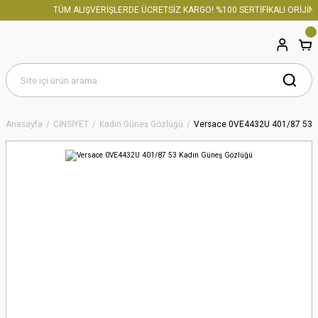
TÜM ALIŞVERİŞLERDE ÜCRETSİZ KARGO! %100 SERTİFİKALI ORİJİNA
Anasayfa
CİNSİYET
Kadın Güneş Gözlüğü
Versace 0VE4432U 401/87 53 