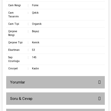
Cam Rengi
:
Füme
Cam
:
Çekik
Tasarımı
Cam Tipi
:
Organik
Çerçeve
:
Beyaz
Rengi
Çerçeve Tipi
:
Kemik
Ekartman
:
53
Sap
:
145
Uzunluğu
Cinsiyet
:
Kadın
Yorumlar
Soru & Cevap
Bu ürüne ilk yorumu siz yapın!