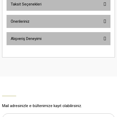
Taksit Seçenekleri
Yorum Yaz
Ürün hakkında henüz soru sorulmamış.
Önerileriniz
Soru Sor
Bu ürünün fiyat bilgisi, resim, ürün açıklamalarında ve diğer konularda
Alışveriş Deneyimi
yetersiz gördüğünüz noktaları öneri formunu kullanarak tarafımıza
iletebilirsiniz.
Görüş ve önerileriniz için teşekkür ederiz.
Çok güzel
M... K... | 02/01/2026
Ürün resmi kalitesiz, bozuk veya görüntülenemiyor.
Ürün açıklamasında eksik bilgiler bulunuyor.
Harika
Ürün bilgilerinde hatalar bulunuyor.
K... U... | 02/01/2026
Ürün fiyatı diğer sitelerden daha pahalı.
Bu ürüne benzer farklı alternatifler olmalı.
% 100 memnuniyet
Büşra Ziya | 29/12/2025
Mail adresinizle e-bültenimize kayıt olabilirsiniz.
% 100 özenli paketleme yaz