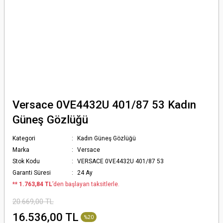
Versace 0VE4432U 401/87 53 Kadın
Güneş Gözlüğü
Kategori
Kadın Güneş Gözlüğü
Marka
Versace
Stok Kodu
VERSACE 0VE4432U 401/87 53
Garanti Süresi
24 Ay
*
* 1.763,84 TL
’den başlayan taksitlerle.
20.669,00 TL
16.536,00 TL
%20