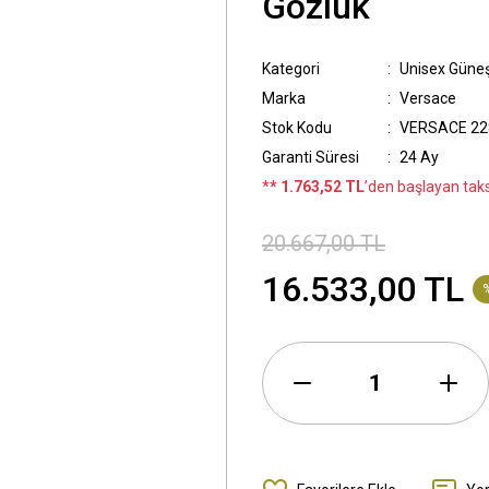
Gözlük
Kategori
Unisex Güne
Marka
Versace
Stok Kodu
VERSACE 22
Garanti Süresi
24 Ay
*
* 1.763,52 TL
’den başlayan taksi
20.667,00 TL
16.533,00 TL