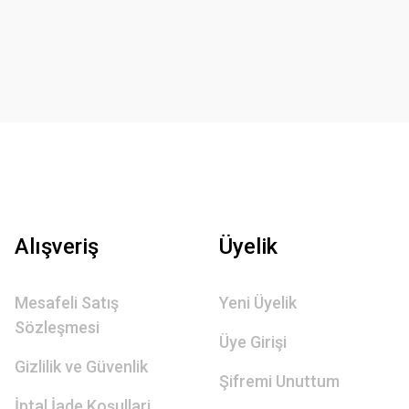
Alışveriş
Üyelik
Mesafeli Satış
Yeni Üyelik
Sözleşmesi
Üye Girişi
Gizlilik ve Güvenlik
Şifremi Unuttum
İptal İade Koşullari