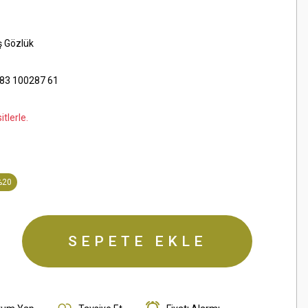
ş Gözlük
83 100287 61
tlerle.
%20
SEPETE EKLE