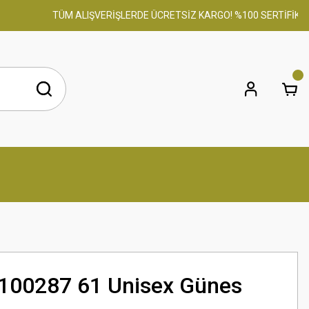
TÜM ALIŞVERİŞLERDE ÜCRETSİZ KARGO! %100 SERTİFİKALI OR
100287 61 Unisex Günes