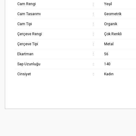
Cam Rengi
:
Yeşil
Cam Tasarımı
:
Geometrik
Cam Tipi
:
Organik
Çerçeve Rengi
:
Çok Renkli
Çerçeve Tipi
:
Metal
Ekartman
:
56
Sap Uzunluğu
:
140
Cinsiyet
:
Kadın
Bu ürünün fiyat bilgisi, resim, ürün açıklamalarında ve diğer konularda
Çok güzel
Görüş ve önerileriniz için teşekkür ederiz.
M... K... | 02/01/2026
Ürün resmi kalitesiz, bozuk veya görüntülenemiyor.
Harika
Ürün açıklamasında eksik bilgiler bulunuyor.