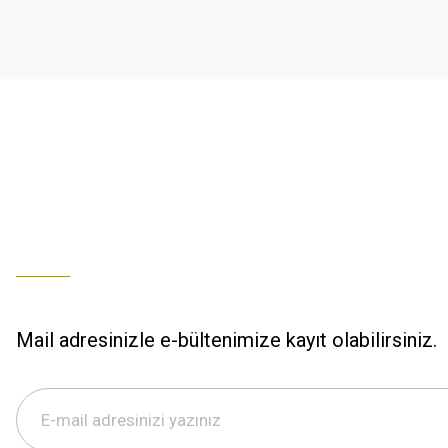
K... U... | 02/01/2026
Ürün bilgilerinde hatalar bulunuyor.
Ürün fiyatı diğer sitelerden daha pahalı.
% 100 memnuniyet
Bu ürüne benzer farklı alternatifler olmalı.
Büşra Ziya | 29/12/2025
% 100 özenli paketleme yaz
M... K... | 29/12/2025
S... M... | 29/12/2025
ÖZENLİ PAKETLEME HIZLI KARGO
K... A... | 29/12/2025
Mail adresinizle e-bültenimize kayıt olabilirsiniz.
Hızlı kargo özenli paketleme
S... M... | 29/12/2025