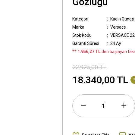
Gözlüğü
Kategori
Kadın Güneş
Marka
Versace
Stok Kodu
VERSACE 22
Garanti Süresi
24 Ay
*
* 1.956,27 TL
’den başlayan taksi
22.925,00 TL
18.340,00 TL