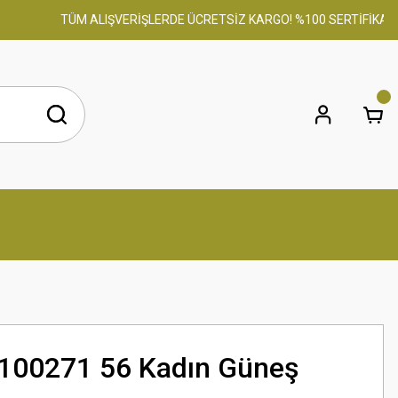
TÜM ALIŞVERİŞLERDE ÜCRETSİZ KARGO! %100 SERTİFİKALI ORİ
100271 56 Kadın Güneş