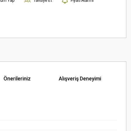
rum Yap
Tavsiye Et
Fiyatı Alarmı
Önerileriniz
Alışveriş Deneyimi