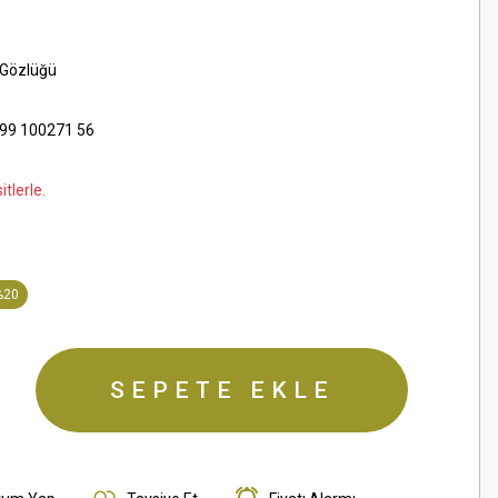
 Gözlüğü
99 100271 56
tlerle.
%20
SEPETE EKLE