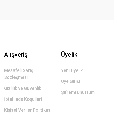
Alışveriş
Üyelik
Mesafeli Satış
Yeni Üyelik
Sözleşmesi
Üye Girişi
Gizlilik ve Güvenlik
Şifremi Unuttum
İptal İade Koşullari
Kişisel Veriler Politikası