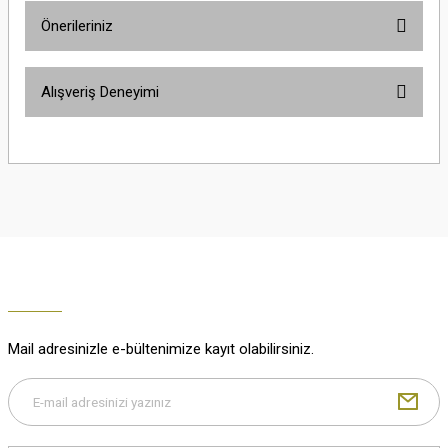
Önerileriniz
Soru Sor
Bu ürünün fiyat bilgisi, resim, ürün açıklamalarında ve diğer konularda
Alışveriş Deneyimi
yetersiz gördüğünüz noktaları öneri formunu kullanarak tarafımıza
iletebilirsiniz.
Görüş ve önerileriniz için teşekkür ederiz.
Çok güzel
M... K... | 02/01/2026
Ürün resmi kalitesiz, bozuk veya görüntülenemiyor.
Ürün açıklamasında eksik bilgiler bulunuyor.
Harika
Ürün bilgilerinde hatalar bulunuyor.
K... U... | 02/01/2026
Ürün fiyatı diğer sitelerden daha pahalı.
Bu ürüne benzer farklı alternatifler olmalı.
% 100 memnuniyet
Büşra Ziya | 29/12/2025
Mail adresinizle e-bültenimize kayıt olabilirsiniz.
% 100 özenli paketleme yaz
M... K... | 29/12/2025
Gönder