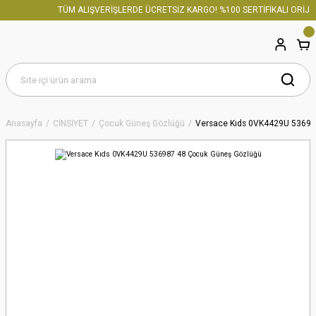
TÜM ALIŞVERİŞLERDE ÜCRETSİZ KARGO! %100 SERTİFİKALI ORİJİN
Anasayfa
CİNSİYET
Çocuk Güneş Gözlüğü
Versace Kıds 0VK4429U 53698