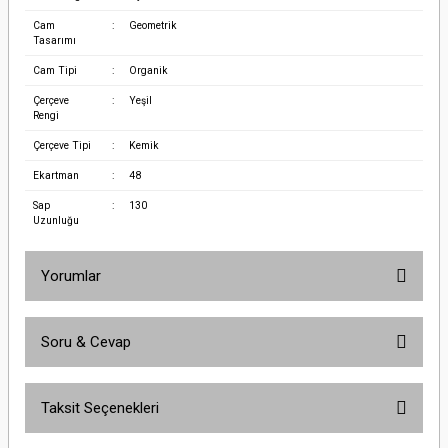
Cam
:
Geometrik
Tasarımı
Cam Tipi
:
Organik
Çerçeve
:
Yeşil
Rengi
Çerçeve Tipi
:
Kemik
Ekartman
:
48
Sap
:
130
Uzunluğu
Yorumlar
Soru & Cevap
Bu ürüne ilk yorumu siz yapın!
Taksit Seçenekleri
Yorum Yaz
Ürün hakkında henüz soru sorulmamış.