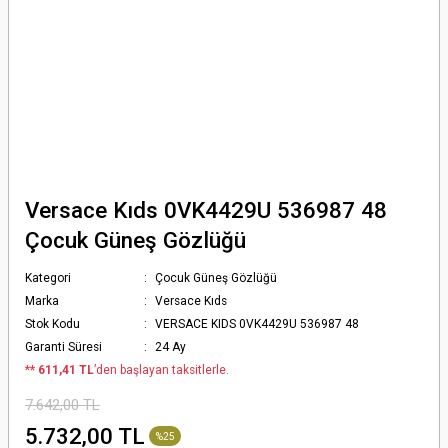
Versace Kıds 0VK4429U 536987 48
Çocuk Güneş Gözlüğü
Kategori
Çocuk Güneş Gözlüğü
Marka
Versace Kıds
Stok Kodu
VERSACE KIDS 0VK4429U 536987 48
Garanti Süresi
24 Ay
*
* 611,41 TL
’den başlayan taksitlerle.
7.642,00 TL
5.732,00 TL
%25