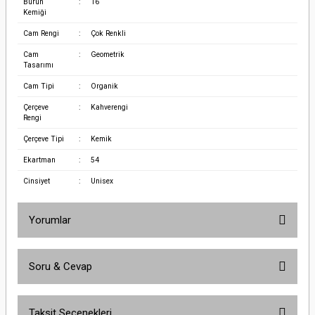
Burun
:
16
Kemiği
Cam Rengi
:
Çok Renkli
Cam
:
Geometrik
Tasarımı
Cam Tipi
:
Organik
Çerçeve
:
Kahverengi
Rengi
Çerçeve Tipi
:
Kemik
Ekartman
:
54
Cinsiyet
:
Unisex
Yorumlar
Soru & Cevap
Bu ürüne ilk yorumu siz yapın!
Taksit Seçenekleri