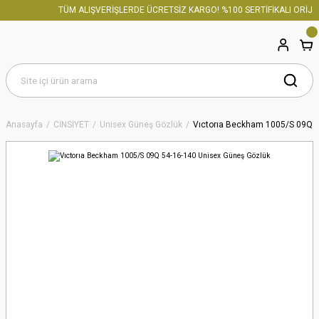
TÜM ALIŞVERİŞLERDE ÜCRETSİZ KARGO! %100 SERTİFİKALI ORİJİN
Anasayfa
CİNSİYET
Unisex Güneş Gözlük
Vıctorıa Beckham 1005/S 09Q 5