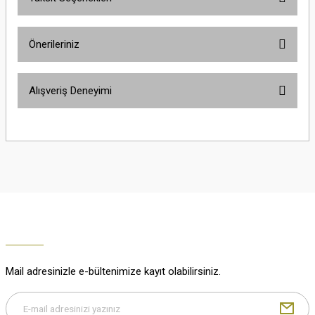
Yorum Yaz
Ürün hakkında henüz soru sorulmamış.
Önerileriniz
Soru Sor
Bu ürünün fiyat bilgisi, resim, ürün açıklamalarında ve diğer konularda
Alışveriş Deneyimi
yetersiz gördüğünüz noktaları öneri formunu kullanarak tarafımıza
iletebilirsiniz.
Görüş ve önerileriniz için teşekkür ederiz.
Çok güzel
M... K... | 02/01/2026
Ürün resmi kalitesiz, bozuk veya görüntülenemiyor.
Ürün açıklamasında eksik bilgiler bulunuyor.
Harika
Ürün bilgilerinde hatalar bulunuyor.
K... U... | 02/01/2026
Ürün fiyatı diğer sitelerden daha pahalı.
Bu ürüne benzer farklı alternatifler olmalı.
% 100 memnuniyet
Büşra Ziya | 29/12/2025
Mail adresinizle e-bültenimize kayıt olabilirsiniz.
% 100 özenli paketleme yaz
M... K... | 29/12/2025