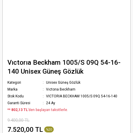
Vıctorıa Beckham 1005/S 09Q 54-16-
140 Unisex Güneş Gözlük
Kategori
Unisex Güneş Gözlük
Marka
Vıctorıa Beckham
Stok Kodu
VICTORIA BECKHAM 1005/S 09Q 54-16-140
Garanti Süresi
24 Ay
*
* 802,13 TL
’den başlayan taksitlerle.
9.400,00 TL
7.520,00 TL
%20