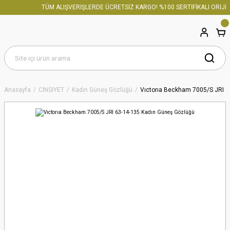
TÜM ALIŞVERİŞLERDE ÜCRETSİZ KARGO! %100 SERTİFİKALI ORİJİNA
Anasayfa
CİNSİYET
Kadın Güneş Gözlüğü
Vıctorıa Beckham 7005/S JRI 6