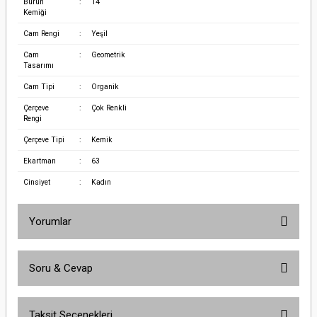
Burun
:
14
Kemiği
Cam Rengi
:
Yeşil
Cam
:
Geometrik
Tasarımı
Cam Tipi
:
Organik
Çerçeve
:
Çok Renkli
Rengi
Çerçeve Tipi
:
Kemik
Ekartman
:
63
Cinsiyet
:
Kadın
Yorumlar
Soru & Cevap
Bu ürüne ilk yorumu siz yapın!
Taksit Seçenekleri