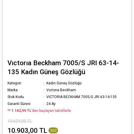
Vıctorıa Beckham 7005/S JRI 63-14-
135 Kadın Güneş Gözlüğü
Kategori
Kadın Güneş Gözlüğü
Marka
Vıctorıa Beckham
Stok Kodu
VICTORIA BECKHAM 7005/S JRI 63-14-135
Garanti Süresi
24 Ay
*
* 1.162,99 TL
’den başlayan taksitlerle.
13.629,00 TL
10.903,00 TL
%20