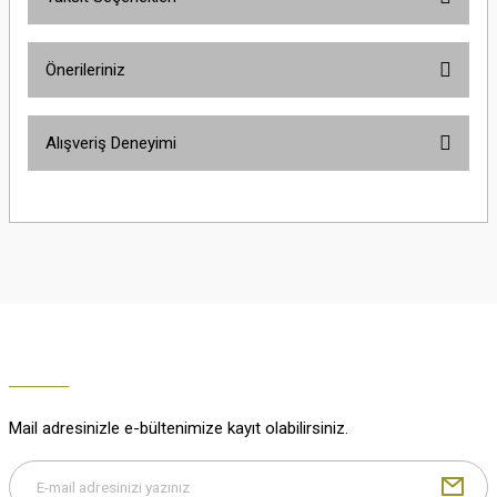
Yorum Yaz
Ürün hakkında henüz soru sorulmamış.
Önerileriniz
Soru Sor
Bu ürünün fiyat bilgisi, resim, ürün açıklamalarında ve diğer konularda
Alışveriş Deneyimi
yetersiz gördüğünüz noktaları öneri formunu kullanarak tarafımıza
iletebilirsiniz.
Görüş ve önerileriniz için teşekkür ederiz.
Çok güzel
M... K... | 02/01/2026
Ürün resmi kalitesiz, bozuk veya görüntülenemiyor.
Ürün açıklamasında eksik bilgiler bulunuyor.
Harika
Ürün bilgilerinde hatalar bulunuyor.
K... U... | 02/01/2026
Ürün fiyatı diğer sitelerden daha pahalı.
Bu ürüne benzer farklı alternatifler olmalı.
% 100 memnuniyet
Büşra Ziya | 29/12/2025
Mail adresinizle e-bültenimize kayıt olabilirsiniz.
% 100 özenli paketleme yaz
M... K... | 29/12/2025