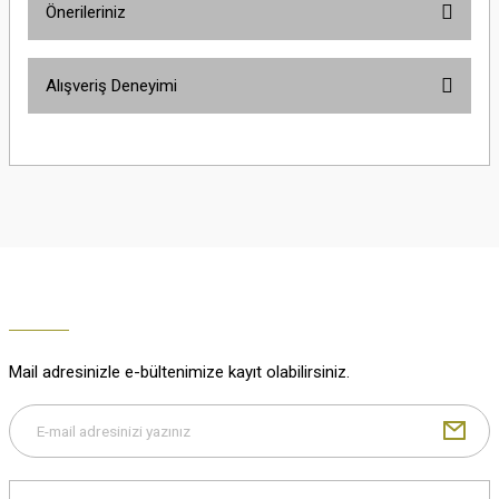
Önerileriniz
Soru Sor
Bu ürünün fiyat bilgisi, resim, ürün açıklamalarında ve diğer konularda
Alışveriş Deneyimi
yetersiz gördüğünüz noktaları öneri formunu kullanarak tarafımıza
iletebilirsiniz.
Görüş ve önerileriniz için teşekkür ederiz.
Çok güzel
M... K... | 02/01/2026
Ürün resmi kalitesiz, bozuk veya görüntülenemiyor.
Ürün açıklamasında eksik bilgiler bulunuyor.
Harika
Ürün bilgilerinde hatalar bulunuyor.
K... U... | 02/01/2026
Ürün fiyatı diğer sitelerden daha pahalı.
Bu ürüne benzer farklı alternatifler olmalı.
% 100 memnuniyet
Büşra Ziya | 29/12/2025
Mail adresinizle e-bültenimize kayıt olabilirsiniz.
% 100 özenli paketleme yaz
M... K... | 29/12/2025
Gönder