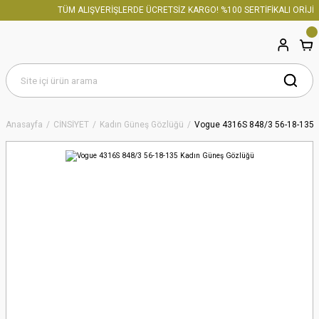
TÜM ALIŞVERİŞLERDE ÜCRETSİZ KARGO! %100 SERTİFİKALI ORİJİN
Anasayfa
CİNSİYET
Kadın Güneş Gözlüğü
Vogue 4316S 848/3 56-18-135 