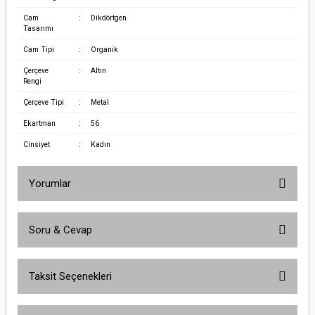
Cam
:
Dikdörtgen
Tasarımı
Cam Tipi
:
Organik
Çerçeve
:
Altın
Rengi
Çerçeve Tipi
:
Metal
Ekartman
:
56
Cinsiyet
:
Kadın
Yorumlar
Soru & Cevap
Bu ürüne ilk yorumu siz yapın!
Taksit Seçenekleri
Yorum Yaz
Ürün hakkında henüz soru sorulmamış.