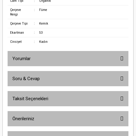
Cam Tipi
:
Organik
Çerçeve
:
Füme
Rengi
Çerçeve Tipi
:
Kemik
Ekartman
:
53
Cinsiyet
:
Kadın
Yorumlar
Soru & Cevap
Bu ürüne ilk yorumu siz yapın!
Taksit Seçenekleri
Yorum Yaz
Ürün hakkında henüz soru sorulmamış.
Önerileriniz
Soru Sor
Bu ürünün fiyat bilgisi, resim, ürün açıklamalarında ve diğer konularda