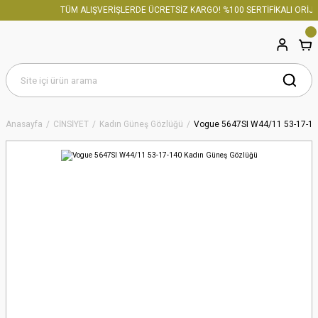
TÜM ALIŞVERİŞLERDE ÜCRETSİZ KARGO! %100 SERTİFİKALI ORİJİN
Anasayfa
CİNSİYET
Kadın Güneş Gözlüğü
Vogue 5647SI W44/11 53-17-14