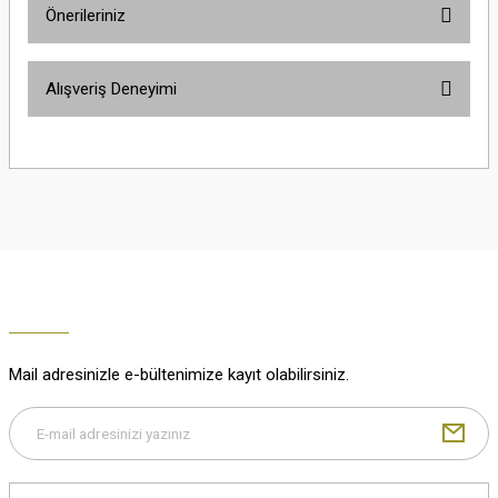
Önerileriniz
Soru Sor
Bu ürünün fiyat bilgisi, resim, ürün açıklamalarında ve diğer konularda
Alışveriş Deneyimi
yetersiz gördüğünüz noktaları öneri formunu kullanarak tarafımıza
iletebilirsiniz.
Görüş ve önerileriniz için teşekkür ederiz.
Çok güzel
M... K... | 02/01/2026
Ürün resmi kalitesiz, bozuk veya görüntülenemiyor.
Ürün açıklamasında eksik bilgiler bulunuyor.
Harika
Ürün bilgilerinde hatalar bulunuyor.
K... U... | 02/01/2026
Ürün fiyatı diğer sitelerden daha pahalı.
Bu ürüne benzer farklı alternatifler olmalı.
% 100 memnuniyet
Büşra Ziya | 29/12/2025
Mail adresinizle e-bültenimize kayıt olabilirsiniz.
% 100 özenli paketleme yaz
M... K... | 29/12/2025
Gönder