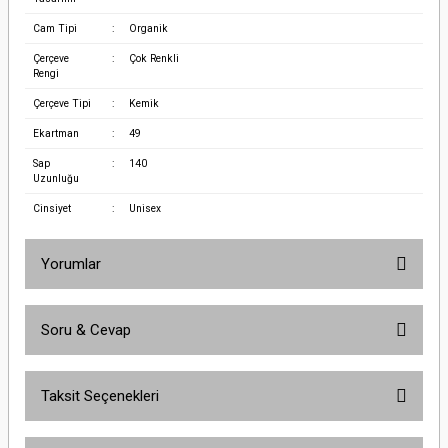
Cam Tipi
:
Organik
Çerçeve
:
Çok Renkli
Rengi
Çerçeve Tipi
:
Kemik
Ekartman
:
49
Sap
:
140
Uzunluğu
Cinsiyet
:
Unisex
Yorumlar
Soru & Cevap
Bu ürüne ilk yorumu siz yapın!
Taksit Seçenekleri
Yorum Yaz
Ürün hakkında henüz soru sorulmamış.