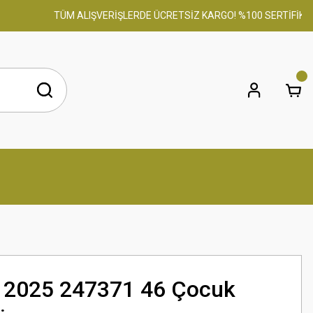
TÜM ALIŞVERİŞLERDE ÜCRETSİZ KARGO! %100 SERTİFİKALI O
e 2025 247371 46 Çocuk