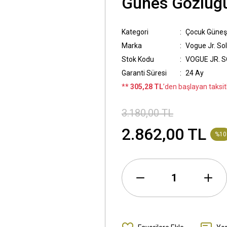
Günes Gözlüg
Kategori
Çocuk Güneş
Marka
Vogue Jr. So
Stok Kodu
VOGUE JR. S
Garanti Süresi
24 Ay
*
* 305,28 TL
’den başlayan taksitl
3.180,00 TL
2.862,00 TL
%10