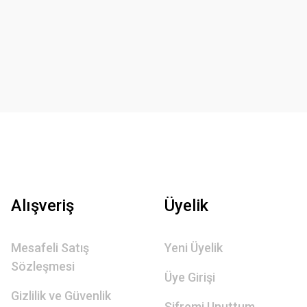
Alışveriş
Üyelik
Mesafeli Satış
Yeni Üyelik
Sözleşmesi
Üye Girişi
Gizlilik ve Güvenlik
Şifremi Unuttum