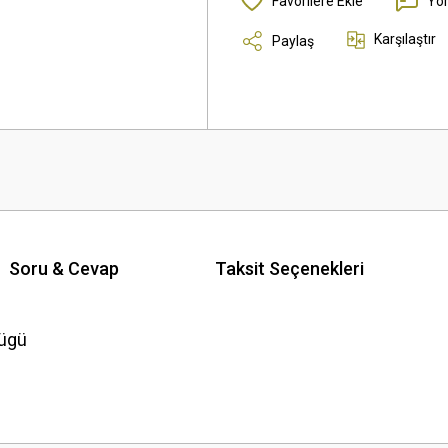
Yo
Karşılaştır
Paylaş
Soru & Cevap
Taksit Seçenekleri
lügü
 yetersiz gördüğünüz noktaları öneri formunu kullanarak tarafımıza iletebilirsini