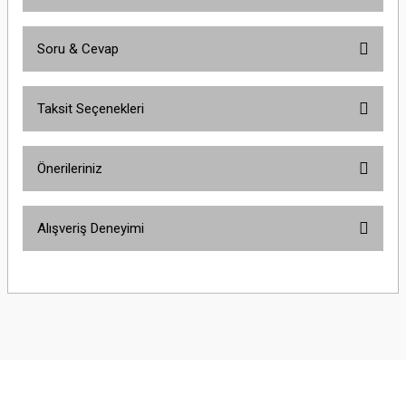
Soru & Cevap
Bu ürüne ilk yorumu siz yapın!
Taksit Seçenekleri
Yorum Yaz
Ürün hakkında henüz soru sorulmamış.
Önerileriniz
Soru Sor
Bu ürünün fiyat bilgisi, resim, ürün açıklamalarında ve diğer konularda
Alışveriş Deneyimi
yetersiz gördüğünüz noktaları öneri formunu kullanarak tarafımıza
iletebilirsiniz.
Görüş ve önerileriniz için teşekkür ederiz.
Çok güzel
M... K... | 02/01/2026
Ürün resmi kalitesiz, bozuk veya görüntülenemiyor.
Ürün açıklamasında eksik bilgiler bulunuyor.
Harika
Ürün bilgilerinde hatalar bulunuyor.
K... U... | 02/01/2026
Ürün fiyatı diğer sitelerden daha pahalı.