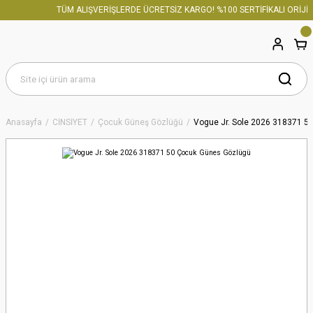
TÜM ALIŞVERİŞLERDE ÜCRETSİZ KARGO! %100 SERTİFİKALI ORİJİN
Anasayfa
CİNSİYET
Çocuk Güneş Gözlüğü
Vogue Jr. Sole 2026 318371 5