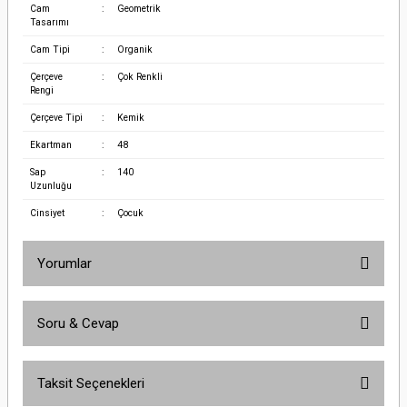
Cam
:
Geometrik
Tasarımı
Cam Tipi
:
Organik
Çerçeve
:
Çok Renkli
Rengi
Çerçeve Tipi
:
Kemik
Ekartman
:
48
Sap
:
140
Uzunluğu
Cinsiyet
:
Çocuk
Yorumlar
Soru & Cevap
Bu ürüne ilk yorumu siz yapın!
Taksit Seçenekleri
Yorum Yaz
Ürün hakkında henüz soru sorulmamış.