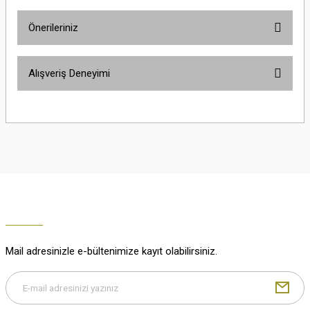
Önerileriniz
Soru Sor
Bu ürünün fiyat bilgisi, resim, ürün açıklamalarında ve diğer konularda
Alışveriş Deneyimi
yetersiz gördüğünüz noktaları öneri formunu kullanarak tarafımıza
iletebilirsiniz.
Görüş ve önerileriniz için teşekkür ederiz.
Çok güzel
M... K... | 02/01/2026
Ürün resmi kalitesiz, bozuk veya görüntülenemiyor.
Ürün açıklamasında eksik bilgiler bulunuyor.
Harika
Ürün bilgilerinde hatalar bulunuyor.
K... U... | 02/01/2026
Ürün fiyatı diğer sitelerden daha pahalı.
Bu ürüne benzer farklı alternatifler olmalı.
% 100 memnuniyet
Büşra Ziya | 29/12/2025
Mail adresinizle e-bültenimize kayıt olabilirsiniz.
% 100 özenli paketleme yaz
M... K... | 29/12/2025
Gönder