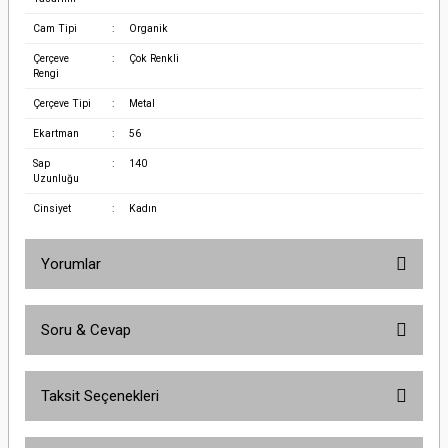
Cam Tipi
:
Organik
Çerçeve
:
Çok Renkli
Rengi
Çerçeve Tipi
:
Metal
Ekartman
:
56
Sap
:
140
Uzunluğu
Cinsiyet
:
Kadın
Yorumlar
Soru & Cevap
Bu ürüne ilk yorumu siz yapın!
Taksit Seçenekleri
Yorum Yaz
Ürün hakkında henüz soru sorulmamış.