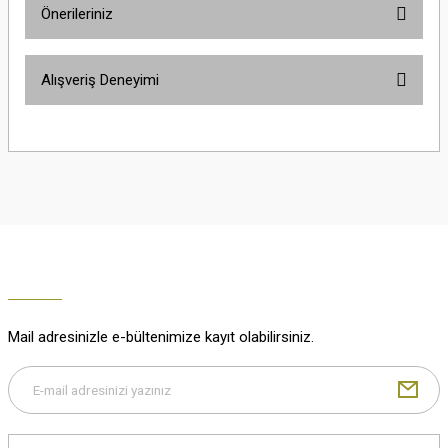
Önerileriniz
Soru Sor
Bu ürünün fiyat bilgisi, resim, ürün açıklamalarında ve diğer konularda
Alışveriş Deneyimi
yetersiz gördüğünüz noktaları öneri formunu kullanarak tarafımıza
iletebilirsiniz.
Görüş ve önerileriniz için teşekkür ederiz.
Çok güzel
M... K... | 02/01/2026
Ürün resmi kalitesiz, bozuk veya görüntülenemiyor.
Ürün açıklamasında eksik bilgiler bulunuyor.
Harika
Ürün bilgilerinde hatalar bulunuyor.
K... U... | 02/01/2026
Ürün fiyatı diğer sitelerden daha pahalı.
Bu ürüne benzer farklı alternatifler olmalı.
% 100 memnuniyet
Büşra Ziya | 29/12/2025
Mail adresinizle e-bültenimize kayıt olabilirsiniz.
% 100 özenli paketleme yaz
M... K... | 29/12/2025
Gönder