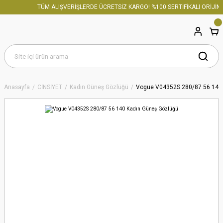
TÜM ALIŞVERİŞLERDE ÜCRETSİZ KARGO! %100 SERTİFİKALI ORİJİNA
Anasayfa
CİNSİYET
Kadın Güneş Gözlüğü
Vogue V04352S 280/87 56 140