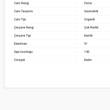
Cam Rengi
:
Füme
Cam Tasarımı
:
Geometrik
Cam Tipi
:
Organik
Çerçeve Rengi
:
Çok Renkli
Çerçeve Tipi
:
Kemik
Ekartman
:
51
Sap Uzunluğu
:
140
Cinsiyet
:
Kadın
Bu ürünün fiyat bilgisi, resim, ürün açıklamalarında ve diğer konularda
Çok güzel
Görüş ve önerileriniz için teşekkür ederiz.
M... K... | 02/01/2026
Ürün resmi kalitesiz, bozuk veya görüntülenemiyor.
Harika
Ürün açıklamasında eksik bilgiler bulunuyor.