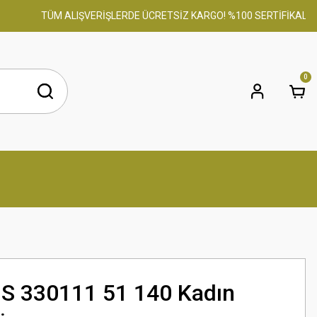
TÜM ALIŞVERİŞLERDE ÜCRETSİZ KARGO! %100 SERTİFİKALI ORİJİ
0
S 330111 51 140 Kadın