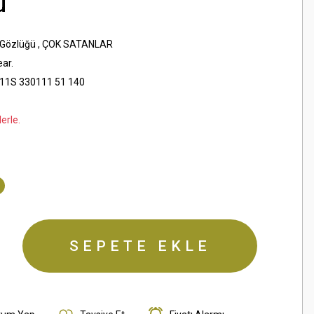
ü
 Gözlüğü
,
ÇOK SATANLAR
ar.
11S 330111 51 140
erle.
SEPETE EKLE