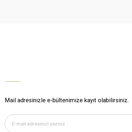
K... U... | 02/01/2026
Ürün bilgilerinde hatalar bulunuyor.
Ürün fiyatı diğer sitelerden daha pahalı.
% 100 memnuniyet
Bu ürüne benzer farklı alternatifler olmalı.
Büşra Ziya | 29/12/2025
% 100 özenli paketleme yaz
M... K... | 29/12/2025
S... M... | 29/12/2025
ÖZENLİ PAKETLEME HIZLI KARGO
K... A... | 29/12/2025
Mail adresinizle e-bültenimize kayıt olabilirsiniz.
Hızlı kargo özenli paketleme
S... M... | 29/12/2025