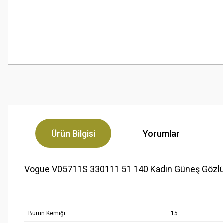
Ürün Bilgisi
Yorumlar
Vogue V05711S 330111 51 140 Kadın Güneş Gözl
Burun Kemiği
:
15