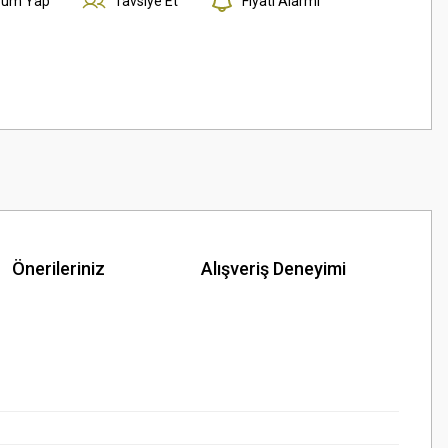
rum Yap
Tavsiye Et
Fiyatı Alarmı
Önerileriniz
Alışveriş Deneyimi