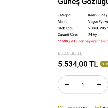
Güneş Gözlüğ
Kategori
Kadın Güneş
Marka
Vogue Eyewe
Stok Kodu
VOGUE V057
Garanti Süresi
24 Ay
*
* 590,29 TL
’den başlayan taksitl
6.149,00 TL
5.534,00 TL
%10