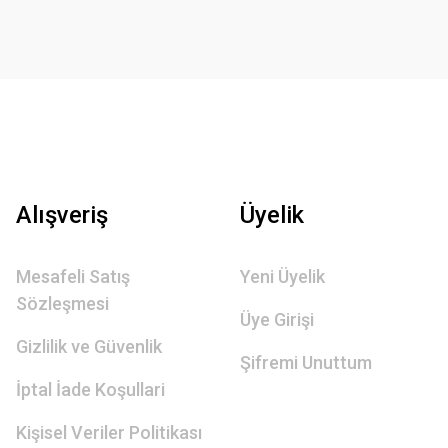
Alışveriş
Üyelik
Mesafeli Satış
Yeni Üyelik
Sözleşmesi
Üye Girişi
Gizlilik ve Güvenlik
Şifremi Unuttum
İptal İade Koşullari
Kişisel Veriler Politikası