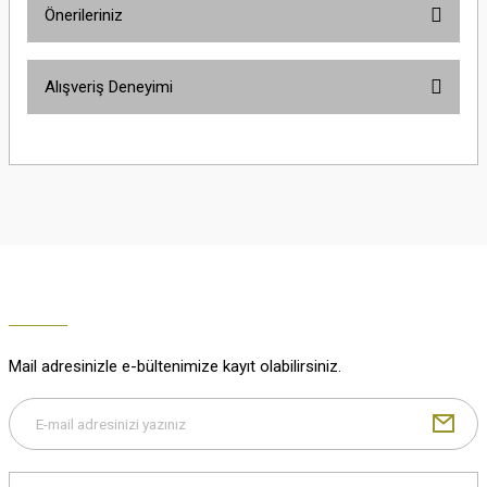
Önerileriniz
Soru Sor
Bu ürünün fiyat bilgisi, resim, ürün açıklamalarında ve diğer konularda
Alışveriş Deneyimi
yetersiz gördüğünüz noktaları öneri formunu kullanarak tarafımıza
iletebilirsiniz.
Görüş ve önerileriniz için teşekkür ederiz.
Çok güzel
M... K... | 02/01/2026
Ürün resmi kalitesiz, bozuk veya görüntülenemiyor.
Ürün açıklamasında eksik bilgiler bulunuyor.
Harika
Ürün bilgilerinde hatalar bulunuyor.
K... U... | 02/01/2026
Ürün fiyatı diğer sitelerden daha pahalı.
Bu ürüne benzer farklı alternatifler olmalı.
% 100 memnuniyet
Büşra Ziya | 29/12/2025
Mail adresinizle e-bültenimize kayıt olabilirsiniz.
% 100 özenli paketleme yaz
M... K... | 29/12/2025
Gönder