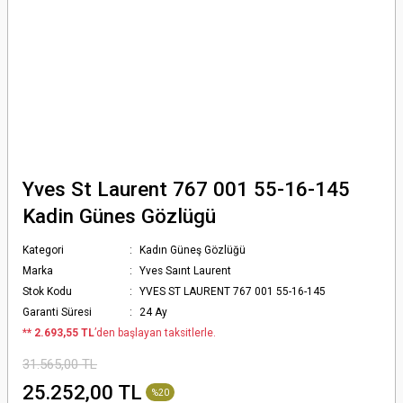
Yves St Laurent 767 001 55-16-145
Kadin Günes Gözlügü
Kategori
Kadın Güneş Gözlüğü
Marka
Yves Saınt Laurent
Stok Kodu
YVES ST LAURENT 767 001 55-16-145
Garanti Süresi
24 Ay
*
* 2.693,55 TL
’den başlayan taksitlerle.
31.565,00 TL
25.252,00 TL
%20