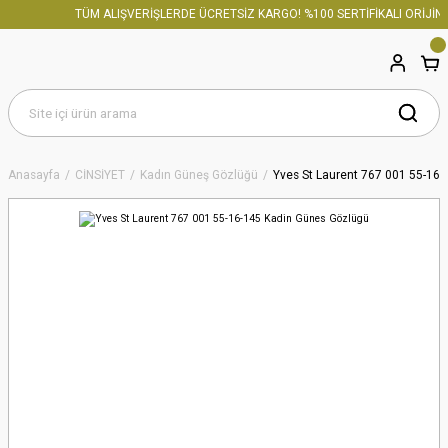
TÜM ALIŞVERİŞLERDE ÜCRETSİZ KARGO! %100 SERTİFİKALI ORİJİNA
Anasayfa
CİNSİYET
Kadın Güneş Gözlüğü
Yves St Laurent 767 001 55-16