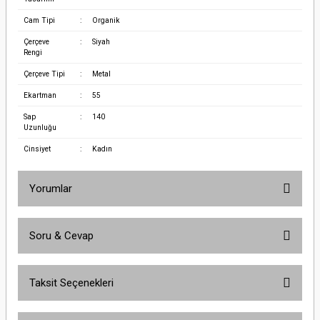
Cam Tipi
:
Organik
Çerçeve
:
Siyah
Rengi
Çerçeve Tipi
:
Metal
Ekartman
:
55
Sap
:
140
Uzunluğu
Cinsiyet
:
Kadın
Yorumlar
Soru & Cevap
Bu ürüne ilk yorumu siz yapın!
Taksit Seçenekleri
Yorum Yaz
Ürün hakkında henüz soru sorulmamış.