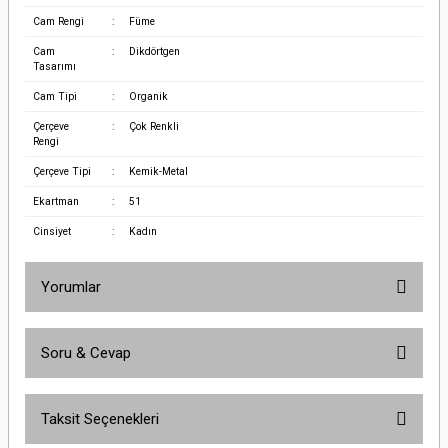
Cam Rengi
:
Füme
Cam
:
Dikdörtgen
Tasarımı
Cam Tipi
:
Organik
Çerçeve
:
Çok Renkli
Rengi
Çerçeve Tipi
:
Kemik-Metal
Ekartman
:
51
Cinsiyet
:
Kadın
Yorumlar
Soru & Cevap
Bu ürüne ilk yorumu siz yapın!
Taksit Seçenekleri
Yorum Yaz
Ürün hakkında henüz soru sorulmamış.