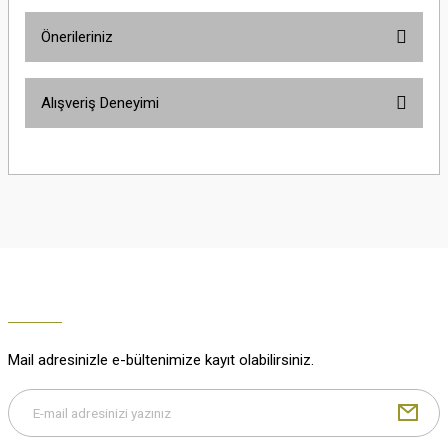
Önerileriniz
Soru Sor
Bu ürünün fiyat bilgisi, resim, ürün açıklamalarında ve diğer konularda
Alışveriş Deneyimi
yetersiz gördüğünüz noktaları öneri formunu kullanarak tarafımıza
iletebilirsiniz.
Görüş ve önerileriniz için teşekkür ederiz.
Çok güzel
M... K... | 02/01/2026
Ürün resmi kalitesiz, bozuk veya görüntülenemiyor.
Ürün açıklamasında eksik bilgiler bulunuyor.
Harika
Ürün bilgilerinde hatalar bulunuyor.
K... U... | 02/01/2026
Ürün fiyatı diğer sitelerden daha pahalı.
Bu ürüne benzer farklı alternatifler olmalı.
% 100 memnuniyet
Büşra Ziya | 29/12/2025
Mail adresinizle e-bültenimize kayıt olabilirsiniz.
% 100 özenli paketleme yaz
M... K... | 29/12/2025
Gönder