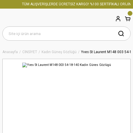
TÜM ALIŞVERİŞLERDE ÜCRETSİZ KARGO! %100 SERTİFİKALI ORİJİNA
Anasayfa
CİNSİYET
Kadın Güneş Gözlüğü
Yves St Laurent M148 003 54-1