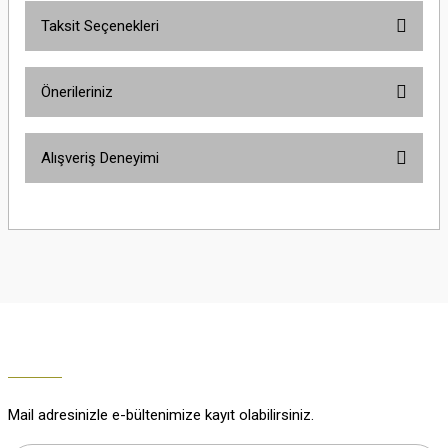
Taksit Seçenekleri
Yorum Yaz
Ürün hakkında henüz soru sorulmamış.
Önerileriniz
Soru Sor
Bu ürünün fiyat bilgisi, resim, ürün açıklamalarında ve diğer konularda
Alışveriş Deneyimi
yetersiz gördüğünüz noktaları öneri formunu kullanarak tarafımıza
iletebilirsiniz.
Görüş ve önerileriniz için teşekkür ederiz.
Çok güzel
M... K... | 02/01/2026
Ürün resmi kalitesiz, bozuk veya görüntülenemiyor.
Ürün açıklamasında eksik bilgiler bulunuyor.
Harika
Ürün bilgilerinde hatalar bulunuyor.
K... U... | 02/01/2026
Ürün fiyatı diğer sitelerden daha pahalı.
Bu ürüne benzer farklı alternatifler olmalı.
% 100 memnuniyet
Büşra Ziya | 29/12/2025
Mail adresinizle e-bültenimize kayıt olabilirsiniz.
% 100 özenli paketleme yaz