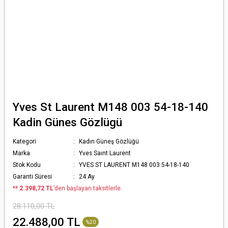
Yves St Laurent M148 003 54-18-140
Kadin Günes Gözlügü
Kategori
Kadın Güneş Gözlüğü
Marka
Yves Saınt Laurent
Stok Kodu
YVES ST LAURENT M148 003 54-18-140
Garanti Süresi
24 Ay
*
* 2.398,72 TL
’den başlayan taksitlerle.
28.110,00 TL
22.488,00 TL
%20