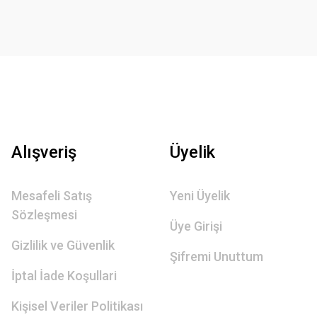
Alışveriş
Üyelik
Mesafeli Satış
Yeni Üyelik
Sözleşmesi
Üye Girişi
Gizlilik ve Güvenlik
Şifremi Unuttum
İptal İade Koşullari
Kişisel Veriler Politikası