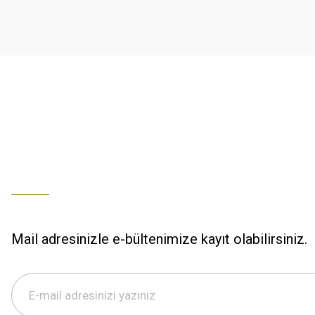
K... U... | 02/01/2026
Ürün bilgilerinde hatalar bulunuyor.
Ürün fiyatı diğer sitelerden daha pahalı.
% 100 memnuniyet
Bu ürüne benzer farklı alternatifler olmalı.
Büşra Ziya | 29/12/2025
% 100 özenli paketleme yaz
M... K... | 29/12/2025
S... M... | 29/12/2025
ÖZENLİ PAKETLEME HIZLI KARGO
K... A... | 29/12/2025
Mail adresinizle e-bültenimize kayıt olabilirsiniz.
Hızlı kargo özenli paketleme
S... M... | 29/12/2025