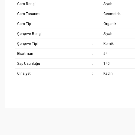
Cam Rengi
:
Siyah
Cam Tasarımı
:
Geometrik
Cam Tipi
:
Organik
Çerçeve Rengi
:
Siyah
Çerçeve Tipi
:
Kemik
Ekartman
:
54
Sap Uzunluğu
:
140
Cinsiyet
:
Kadın
Bu ürünün fiyat bilgisi, resim, ürün açıklamalarında ve diğer konularda
Çok güzel
Görüş ve önerileriniz için teşekkür ederiz.
M... K... | 02/01/2026
Ürün resmi kalitesiz, bozuk veya görüntülenemiyor.
Harika
Ürün açıklamasında eksik bilgiler bulunuyor.