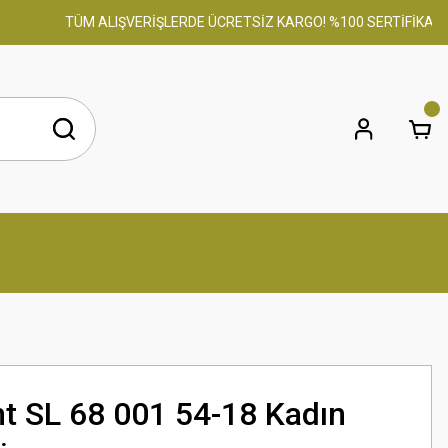
TÜM ALIŞVERİŞLERDE ÜCRETSİZ KARGO! %100 SERTİFİKALI ORİJ
nt SL 68 001 54-18 Kadın