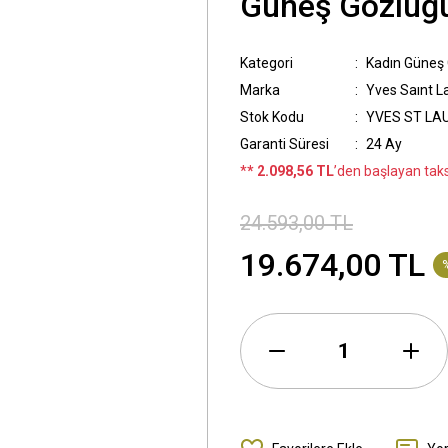
Güneş Gözlüğ
Kategori
Kadın Güneş
Marka
Yves Saınt L
Stok Kodu
YVES ST LAU
Garanti Süresi
24 Ay
*
* 2.098,56 TL
’den başlayan taksi
24.593,00 TL
19.674,00 TL