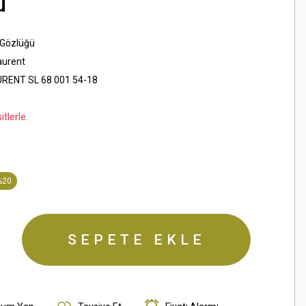
ü
 Gözlüğü
aurent
RENT SL 68 001 54-18
tlerle.
%20
SEPETE EKLE