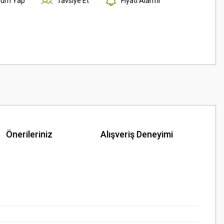
rum Yap
Tavsiye Et
Fiyatı Alarmı
Önerileriniz
Alışveriş Deneyimi