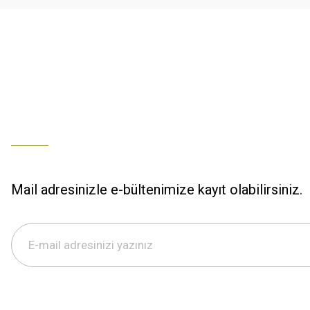
Bu ürüne benzer farklı alternatifler olmalı.
Büşra Ziya | 29/12/2025
% 100 özenli paketleme yaz
M... K... | 29/12/2025
S... M... | 29/12/2025
ÖZENLİ PAKETLEME HIZLI KARGO
K... A... | 29/12/2025
Mail adresinizle e-bültenimize kayıt olabilirsiniz.
Hızlı kargo özenli paketleme
S... M... | 29/12/2025
%100 güvenilir,hızlı kargo
Büşra Ziya | 29/12/2025