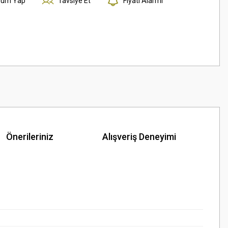
rum Yap
Tavsiye Et
Fiyatı Alarmı
Önerileriniz
Alışveriş Deneyimi