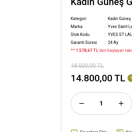
Kadın Güneş 
Kategori
Kadın Güneş
Marka
Yves Saınt L
Stok Kodu
YVES ST LAU
Garanti Süresi
24 Ay
*
* 1.578,67 TL
’den başlayan taksi
18.500,00 TL
14.800,00 TL