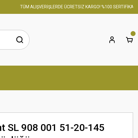
TÜM ALIŞVERİŞLERDE ÜCRETSİZ KARGO! %100 SERTİFİKALI ORİ
nt SL 908 001 51-20-145