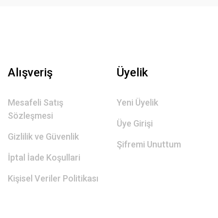
Alışveriş
Üyelik
Mesafeli Satış
Yeni Üyelik
Sözleşmesi
Üye Girişi
Gizlilik ve Güvenlik
Şifremi Unuttum
İptal İade Koşullari
Kişisel Veriler Politikası