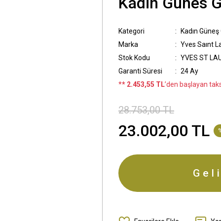
Kadin Günes 
Kategori
Kadın Güneş
Marka
Yves Saınt L
Stok Kodu
YVES ST LAU
Garanti Süresi
24 Ay
*
* 2.453,55 TL
’den başlayan taksi
28.753,00 TL
23.002,00 TL
Gel