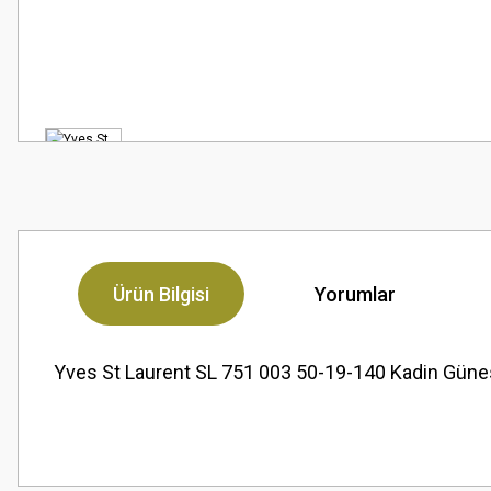
Ürün Bilgisi
Yorumlar
Yves St Laurent SL 751 003 50-19-140 Kadin Gün
Bu ürünün fiyat bilgisi, resim, ürün açıklamalarında ve diğer konularda
Çok güzel
Görüş ve önerileriniz için teşekkür ederiz.