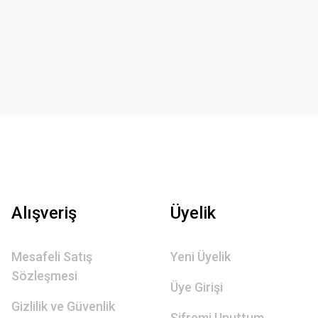
Alışveriş
Üyelik
Mesafeli Satış
Yeni Üyelik
Sözleşmesi
Üye Girişi
Gizlilik ve Güvenlik
Şifremi Unuttum