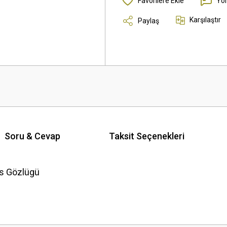
Yo
Karşılaştır
Paylaş
Soru & Cevap
Taksit Seçenekleri
es Gözlügü
 yetersiz gördüğünüz noktaları öneri formunu kullanarak tarafımıza iletebilirsini