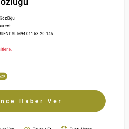
Gözlügü
 Gözlüğü
aurent
RENT SL M94 011 53-20-145
tlerle.
%20
ince Haber Ver