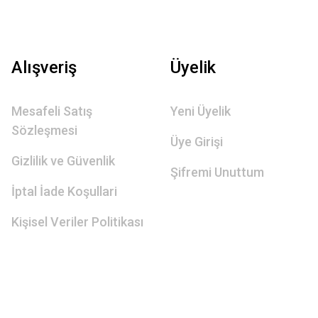
Alışveriş
Üyelik
Mesafeli Satış
Yeni Üyelik
Sözleşmesi
Üye Girişi
Gizlilik ve Güvenlik
Şifremi Unuttum
İptal İade Koşullari
Kişisel Veriler Politikası