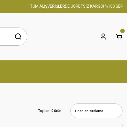
TÜM ALIŞVERİŞLERDE ÜCRETSİZ KARGO! %100 SERTİFİKAL
Toplam
0
ürün