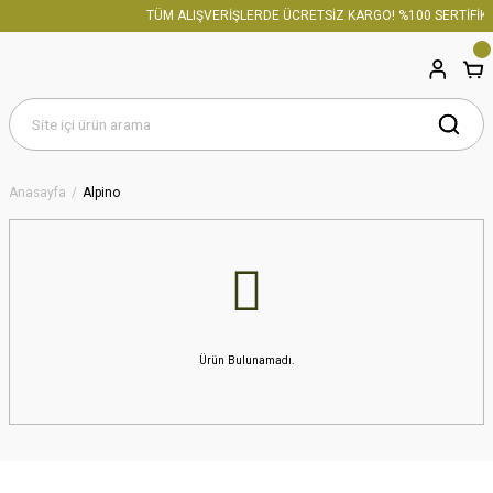
TÜM ALIŞVERİŞLERDE ÜCRETSİZ KARGO! %100 SERTİFİKA
Anasayfa
Alpino
Ürün Bulunamadı.