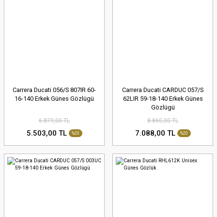
Carrera Ducati 056/S 807IR 60-
Carrera Ducati CARDUC 057/S
16-140 Erkek Günes Gözlügü
62LIR 59-18-140 Erkek Günes
Gözlügü
6.879,00 TL
8.860,00 TL
5.503,00 TL
7.088,00 TL
%20
%20