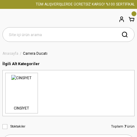
TÜM ALIŞVERİŞLERDE ÜCRETSİZ KARGO! %100 SERTİFİKALI O
Anasayfa
Carrera Ducatı
İlgili Alt Kategoriler
CİNSİYET
Toplam
7
ürün
Stoktakiler